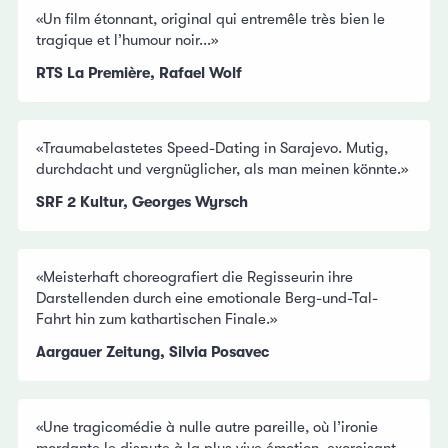
«Un film étonnant, original qui entremêle très bien le
tragique et l’humour noir...»
RTS La Première, Rafael Wolf
«Traumabelastetes Speed-Dating in Sarajevo. Mutig,
durchdacht und vergnüglicher, als man meinen könnte.»
SRF 2 Kultur, Georges Wyrsch
«Meisterhaft choreografiert die Regisseurin ihre
Darstellenden durch eine emotionale Berg-und-Tal-
Fahrt hin zum kathartischen Finale.»
Aargauer Zeitung, Silvia Posavec
«Une tragicomédie à nulle autre pareille, où l’ironie
mordante le dispute à la plus vive émotion, exorcisant