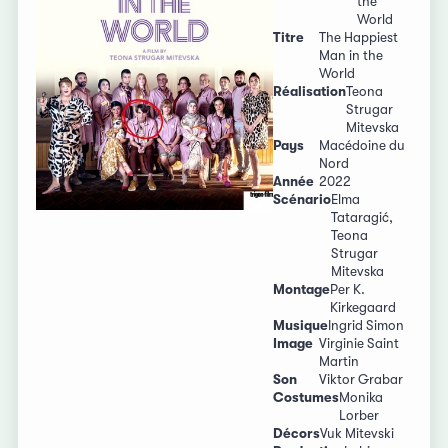
the
World
Titre
The Happiest
Man in the
World
Réalisation
Teona
Strugar
Mitevska
Pays
Macédoine du
Nord
Année
2022
Scénario
Elma
Tataragić,
Teona
Strugar
Mitevska
Montage
Per K.
Kirkegaard
Musique
Ingrid Simon
Image
Virginie Saint
Martin
Son
Viktor Grabar
Costumes
Monika
Lorber
Décors
Vuk Mitevski