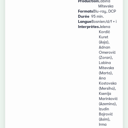
Production
Labina
Mitevska
Formats
Blu-ray, DCP
Durée
95 min.
Langue
Bosnien/d/f + i
Interprètes
Jelena
Kordić
Kuret
(Asja),
Adnan
Omerović
(Zoran),
Labina
Mitevska
(Marta),
Ana
Kostovska
(Mersiha),
Ksenija
Marinković
(Azemina),
Izudin
Bajrović
(Asim),
Irma