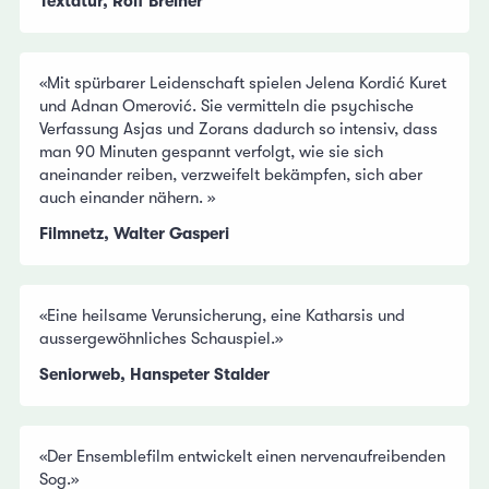
Textatur, Rolf Breiner
«Mit spürbarer Leidenschaft spielen Jelena Kordić Kuret
und Adnan Omerović. Sie vermitteln die psychische
Verfassung Asjas und Zorans dadurch so intensiv, dass
man 90 Minuten gespannt verfolgt, wie sie sich
aneinander reiben, verzweifelt bekämpfen, sich aber
auch einander nähern. »
Filmnetz, Walter Gasperi
«Eine heilsame Verunsicherung, eine Katharsis und
aussergewöhnliches Schauspiel.»
Seniorweb, Hanspeter Stalder
«Der Ensemblefilm entwickelt einen nervenaufreibenden
Sog.»