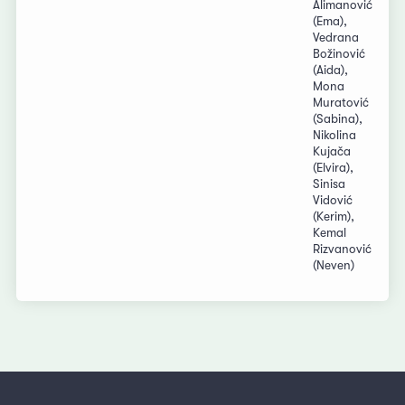
Alimanović
(Ema),
Vedrana
Božinović
(Aida),
Mona
Muratović
(Sabina),
Nikolina
Kujača
(Elvira),
Sinisa
Vidović
(Kerim),
Kemal
Rizvanović
(Neven)