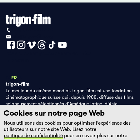
+41 (0)56 430 12 30
info@trigon-film.org
Déclaration de protection des données
Impressum
DE
FR
EN
trigon-film
Le meilleur du cinéma mondial. trigon-film est une fondation
cinématographique suisse qui, depuis 1988, diffuse des films
soigneusement sélectionnés d'Amérique latine, d'Asie,
d'Afrique et d'Europe de l'Est, dans les salles de cinéma,
Cookies sur notre page Web
grâce à ses propres éditions DVD et sur la plateforme de
Nous utilisons des cookies pour optimiser l’expérience des
streaming filmingo.
utilisateurs sur notre site Web. Lisez notre
politique de confidentialité
pour en savoir plus sur notre