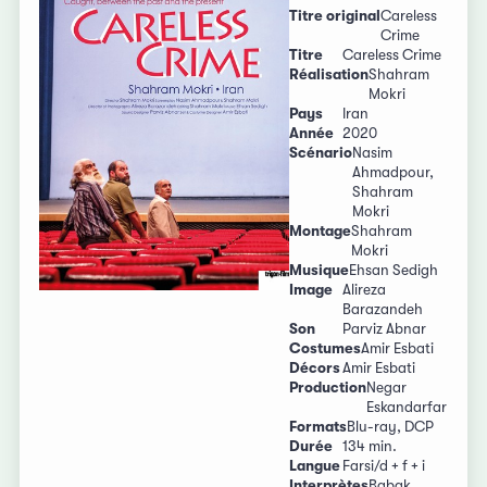
Titre original
Careless
Crime
Titre
Careless Crime
Réalisation
Shahram
Mokri
Pays
Iran
Année
2020
Scénario
Nasim
Ahmadpour,
Shahram
Mokri
Montage
Shahram
Mokri
Musique
Ehsan Sedigh
Image
Alireza
Barazandeh
Son
Parviz Abnar
Costumes
Amir Esbati
Décors
Amir Esbati
Production
Negar
Eskandarfar
Formats
Blu-ray, DCP
Durée
134 min.
Langue
Farsi/d + f + i
Interprètes
Babak