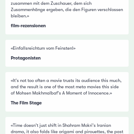
zusammen mit dem Zuschauer, dem sich
Zusammenhänge ergeben, die den Figuren verschlossen
bleiben.»
film-rezensionen
«Einfallsreichtum vom Feinsten!»
Protagonisten
«It's not too often a movie trusts its audience this much,
and the result is one of the most meta movies this side
of Mohsen Makhmalbaf's A Moment of Innocence.»
The Film Stage
«Time doesn't just shift in Shahram Mokri's Iranian
drama, it also folds like origami and pirouettes, the past