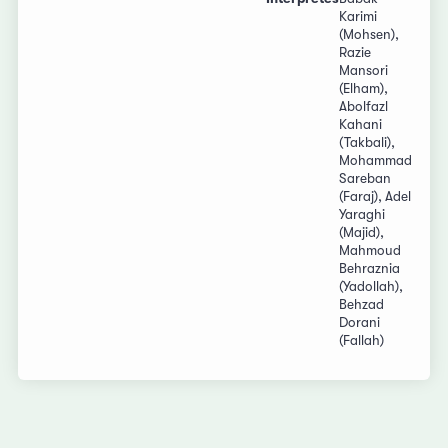
Karimi
(Mohsen),
Razie
Mansori
(Elham),
Abolfazl
Kahani
(Takbali),
Mohammad
Sareban
(Faraj), Adel
Yaraghi
(Majid),
Mahmoud
Behraznia
(Yadollah),
Behzad
Dorani
(Fallah)