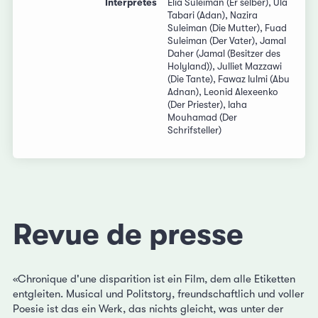
Interprètes
Elia Suleiman (Er selber), Ula
Tabari (Adan), Nazira
Suleiman (Die Mutter), Fuad
Suleiman (Der Vater), Jamal
Daher (Jamal (Besitzer des
Holyland)), Julliet Mazzawi
(Die Tante), Fawaz Iulmi (Abu
Adnan), Leonid Alexeenko
(Der Priester), Iaha
Mouhamad (Der
Schrifsteller)
Revue de presse
«Chronique d'une disparition ist ein Film, dem alle Etiketten
entgleiten. Musical und Politstory, freundschaftlich und voller
Poesie ist das ein Werk, das nichts gleicht, was unter der