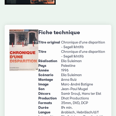
Fiche technique
Titre original
Chronique d'une disparition
- Segell Ikhtifà
Titre
Chronique d'une disparition
- Segell Ikhtifà
Réalisation
Elia Suleiman
Pays
Palestine
Année
1996
Scénario
Elia Suleiman
Montage
Anna Ruiz
Image
Marc-André Batigne
Son
Jean-Paul Mugel
Décors
Samir Srouji, Hans ter Elst
Production
Dhat Productions
Formats
35mm, DVD, DCP
Durée
84 min.
Langue
Arabisch, Hebräisch/d/f