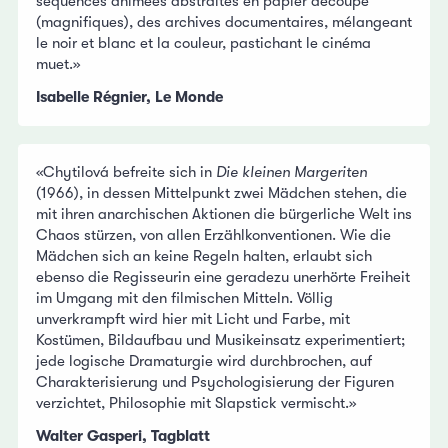
séquences animées abstraites en papier découpé
(magnifiques), des archives documentaires, mélangeant
le noir et blanc et la couleur, pastichant le cinéma
muet.»
Isabelle Régnier, Le Monde
«Chytilová befreite sich in
Die kleinen Margeriten
(1966), in dessen Mittelpunkt zwei Mädchen stehen, die
mit ihren anarchischen Aktionen die bürgerliche Welt ins
Chaos stürzen, von allen Erzählkonventionen. Wie die
Mädchen sich an keine Regeln halten, erlaubt sich
ebenso die Regisseurin eine geradezu unerhörte Freiheit
im Umgang mit den filmischen Mitteln. Völlig
unverkrampft wird hier mit Licht und Farbe, mit
Kostümen, Bildaufbau und Musikeinsatz experimentiert;
jede logische Dramaturgie wird durchbrochen, auf
Charakterisierung und Psychologisierung der Figuren
verzichtet, Philosophie mit Slapstick vermischt.»
Walter Gasperi, Tagblatt