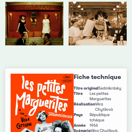
Fiche technique
Titre original
Sedmikrásky
Titre
Les petites
Marguerites
Réalisation
Věra
Chytilová
Pays
République
tchèque
Année
1966
Scénario
Věra Chytilová,