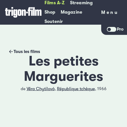
Films A-Z
Streaming
Shop
Magazine
Menu
Menu
Soutenir
Pro
Tous les films
Les petites
Marguerites
de
Věra Chytilová
,
République tchèque
, 1966