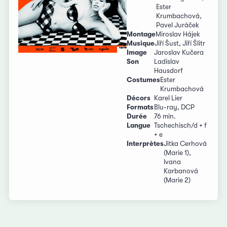
Ester
Krumbachová,
Pavel Juráček
Montage
Miroslav Hájek
Musique
Jiří Šust, Jiří Šlitr
Image
Jaroslav Kučera
Son
Ladislav
Hausdorf
Costumes
Ester
Krumbachová
Décors
Karel Lier
Formats
Blu-ray, DCP
Durée
76 min.
Langue
Tschechisch/d + f
+ e
Interprètes
Jitka Cerhová
(Marie 1),
Ivana
Karbanová
(Marie 2)