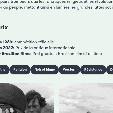
poirs trompeurs que les fanatiques religieux et les révolutio
er au peuple, mettant ainsi en lumière les grandes luttes soci
rix
s 1964:
compétition officielle
es 2022:
Prix de la critique internationale
Brazilian films:
2nd greatest Brazilian film of all time
the
Religion
Noir et blanc
Western
Résistance
D