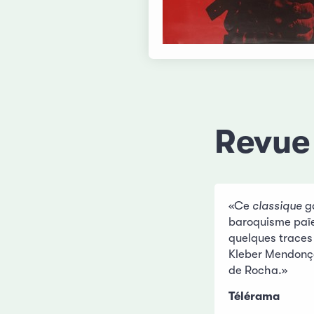
Revue
«Ce
classique
ga
baroquisme païe
quelques traces
Kleber Mendonça 
de Rocha.»
Télérama