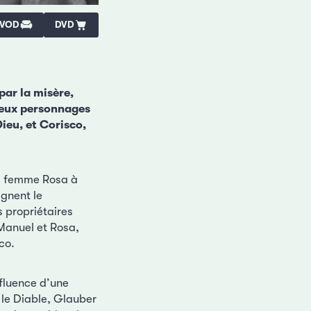
VOD
DVD
par la misère,
 deux personnages
ieu, et Corisco,
sa femme Rosa à
ignent le
 propriétaires
 Manuel et Rosa,
co.
fluence d’une
t le Diable, Glauber