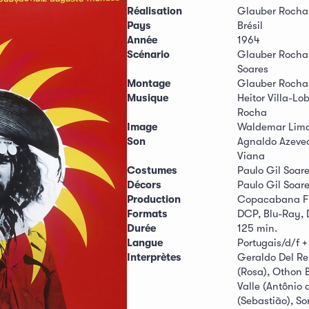
Réalisation
Glauber Rocha
Pays
Brésil
Année
1964
Scénario
Glauber Rocha,
Soares
Montage
Glauber Rocha,
Musique
Heitor Villa-Lo
Rocha
Image
Waldemar Lim
Son
Agnaldo Azeved
Viana
Costumes
Paulo Gil Soar
Décors
Paulo Gil Soar
Production
Copacabana Fi
Formats
DCP, Blu-Ray,
Durée
125 min.
Langue
Portugais/d/f +
Interprètes
Geraldo Del Re
(Rosa), Othon B
Valle (Antônio 
(Sebastião), S