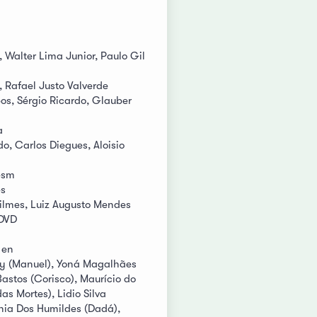
 Walter Lima Junior, Paulo Gil
 Rafael Justo Valverde
bos, Sérgio Ricardo, Glauber
a
o, Carlos Diegues, Aloisio
esm
es
lmes, Luiz Augusto Mendes
 DVD
 en
y (Manuel), Yoná Magalhães
astos (Corisco), Maurício do
das Mortes), Lidio Silva
onia Dos Humildes (Dadá),