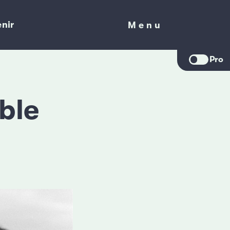
nir
Menu
Menu
Pro
able