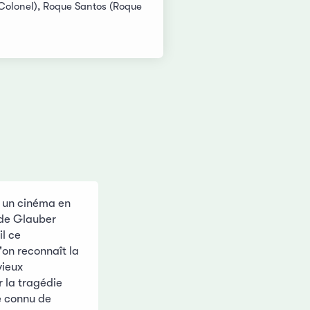
(Colonel), Roque Santos (Roque
l un cinéma en
 de Glauber
il ce
'on reconnaît la
vieux
r la tragédie
e connu de