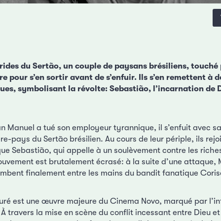
rides du Sertão, un couple de paysans brésiliens, touché 
 pour s’en sortir avant de s’enfuir. Ils s’en remettent à
ues, symbolisant la révolte: Sebastião, l’incarnation de D
n Manuel a tué son employeur tyrannique, il s’enfuit avec 
ère-pays du Sertão brésilien. Au cours de leur périple, ils rejo
ue Sebastião, qui appelle à un soulèvement contre les riches
mouvement est brutalement écrasé: à la suite d’une attaque,
tombent finalement entre les mains du bandit fanatique Coris
uré est une œuvre majeure du Cinema Novo, marqué par l’in
e. À travers la mise en scène du conflit incessant entre Dieu e