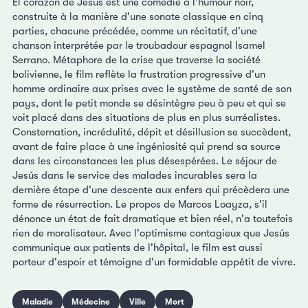
El corazón de Jesús est une comédie à l'humour noir,
construite à la manière d'une sonate classique en cinq
parties, chacune précédée, comme un récitatif, d'une
chanson interprétée par le troubadour espagnol Isamel
Serrano. Métaphore de la crise que traverse la société
bolivienne, le film reflète la frustration progressive d'un
homme ordinaire aux prises avec le système de santé de son
pays, dont le petit monde se désintègre peu à peu et qui se
voit placé dans des situations de plus en plus surréalistes.
Consternation, incrédulité, dépit et désillusion se succèdent,
avant de faire place à une ingéniosité qui prend sa source
dans les circonstances les plus désespérées. Le séjour de
Jesús dans le service des malades incurables sera la
dernière étape d'une descente aux enfers qui précèdera une
forme de résurrection. Le propos de Marcos Loayza, s'il
dénonce un état de fait dramatique et bien réel, n'a toutefois
rien de moralisateur. Avec l'optimisme contagieux que Jesús
communique aux patients de l'hôpital, le film est aussi
porteur d'espoir et témoigne d'un formidable appétit de vivre.
Maladie
Médecine
Ville
Mort