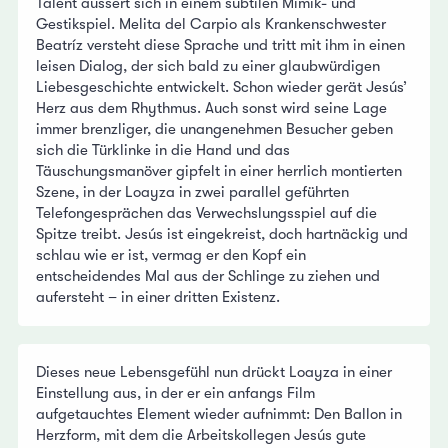
Talent äussert sich in einem subtilen Mimik- und
Gestikspiel. Melita del Carpio als Krankenschwester
Beatríz versteht diese Sprache und tritt mit ihm in einen
leisen Dialog, der sich bald zu einer glaubwürdigen
Liebesgeschichte entwickelt. Schon wieder gerät Jesús’
Herz aus dem Rhythmus. Auch sonst wird seine Lage
immer brenzliger, die unangenehmen Besucher geben
sich die Türklinke in die Hand und das
Täuschungsmanöver gipfelt in einer herrlich montierten
Szene, in der Loayza in zwei parallel geführten
Telefongesprächen das Verwechslungsspiel auf die
Spitze treibt. Jesús ist eingekreist, doch hartnäckig und
schlau wie er ist, vermag er den Kopf ein
entscheidendes Mal aus der Schlinge zu ziehen und
aufersteht – in einer dritten Existenz.
Dieses neue Lebensgefühl nun drückt Loayza in einer
Einstellung aus, in der er ein anfangs Film
aufgetauchtes Element wieder aufnimmt: Den Ballon in
Herzform, mit dem die Arbeitskollegen Jesús gute