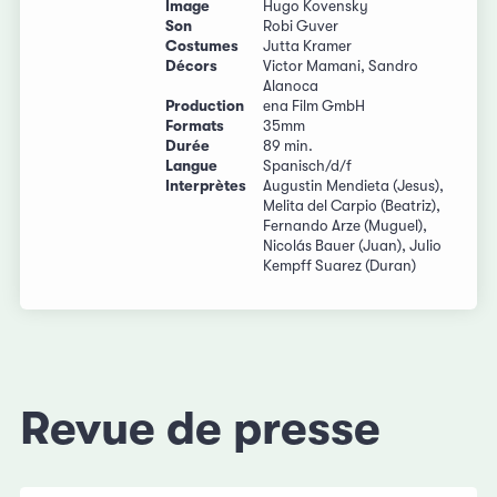
Image
Hugo Kovensky
Son
Robi Guver
Costumes
Jutta Kramer
Décors
Victor Mamani, Sandro
Alanoca
Production
ena Film GmbH
Formats
35mm
Durée
89 min.
Langue
Spanisch/d/f
Interprètes
Augustin Mendieta (Jesus),
Melita del Carpio (Beatriz),
Fernando Arze (Muguel),
Nicolás Bauer (Juan), Julio
Kempff Suarez (Duran)
Revue de presse