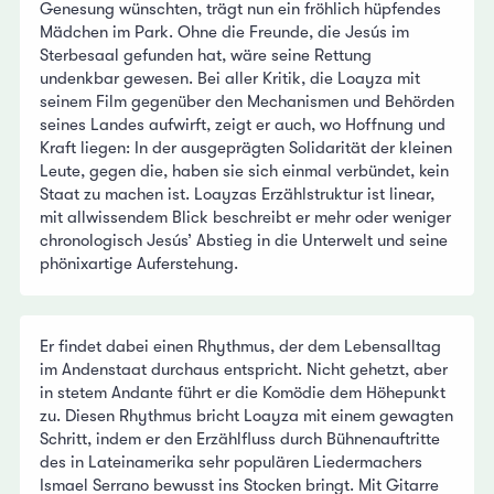
Genesung wünschten, trägt nun ein fröhlich hüpfendes
Mädchen im Park. Ohne die Freunde, die Jesús im
Sterbesaal gefunden hat, wäre seine Rettung
undenkbar gewesen. Bei aller Kritik, die Loayza mit
seinem Film gegenüber den Mechanismen und Behörden
seines Landes aufwirft, zeigt er auch, wo Hoffnung und
Kraft liegen: In der ausgeprägten Solidarität der kleinen
Leute, gegen die, haben sie sich einmal verbündet, kein
Staat zu machen ist. Loayzas Erzählstruktur ist linear,
mit allwissendem Blick beschreibt er mehr oder weniger
chronologisch Jesús’ Abstieg in die Unterwelt und seine
phönixartige Auferstehung.
Er findet dabei einen Rhythmus, der dem Lebensalltag
im Andenstaat durchaus entspricht. Nicht gehetzt, aber
in stetem Andante führt er die Komödie dem Höhepunkt
zu. Diesen Rhythmus bricht Loayza mit einem gewagten
Schritt, indem er den Erzählfluss durch Bühnenauftritte
des in Lateinamerika sehr populären Liedermachers
Ismael Serrano bewusst ins Stocken bringt. Mit Gitarre