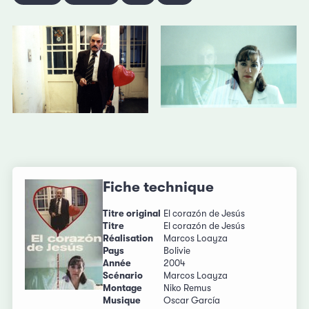
Fiche technique
Titre original
El corazón de Jesús
Titre
El corazón de Jesús
Réalisation
Marcos Loayza
Pays
Bolivie
Année
2004
Scénario
Marcos Loayza
Montage
Niko Remus
Musique
Oscar García