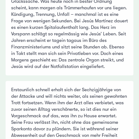
Glückssache. Was heute noch in bester Ordnung
scheint, kann morgen als Trümmerhaufen vor uns liegen.
Kündigung, Trennung, Unfall – manchmal ist es eine
Frage von wenigen Sekunden. Bei Jesús Martínez dauert
es einen kurzen Spitalaufenthalt lang. Das Herz im
Vorspann schlägt so regelmässig wie Jesús’ Leben. Seit
Jahren erscheint er tagein tagaus im Büro des
Finanzministeriums und sitzt seine Stunden ab. Ebenso
in Takt stellt man sich sein Privatleben vor. Doch eines
Morgens geschieht es: Das zentrale Organ streikt, und
Jesús wird auf der Notfallstation eingeliefert.
Erstaunlich schnell erholt sich der Sechzigjährige von
der Attacke und will nichts weiter, als seinen gewohnten
Trott fortsetzen. Wenn ihm der Arzt alles verbietet, was
zuvor seinen Alltag verschönerte, so ist dies nur ein
Vorgeschmack auf das, was ihn zu Hause erwartet.
Seine Frau verlässt ihn, nicht ohne das gemeinsame
Sparkonto davor zu plündern. Sie ist während seiner
Abwesenheit auf den Geschmack von mehr Freiheit