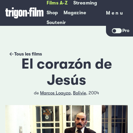
Films A-Z
Streaming
Shop
Magazine
Menu
Menu
Soutenir
Pro
Tous les films
El corazón de
Jesús
de
Marcos Loayza
,
Bolivie
, 2004