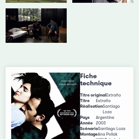
Fiche
technique
Titre original
Extraño
Titre
Extraño
Réalisation
Santiago
Loza
Pays
Argentine
Année
2003
Scénario
Santiago Loza
Montage
Ana Poliak