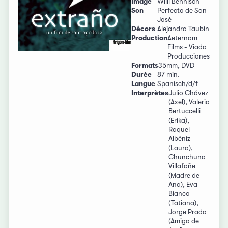
Image
Willi Behnisch
Son
Perfecto de San
José
Décors
Alejandra Taubin
Production
Aeternam
Films - Viada
Producciones
Formats
35mm, DVD
Durée
87 min.
Langue
Spanisch/d/f
Interprètes
Julio Chávez
(Axel), Valeria
Bertuccelli
(Erika),
Raquel
Albéniz
(Laura),
Chunchuna
Villafañe
(Madre de
Ana), Eva
Bianco
(Tatiana),
Jorge Prado
(Amigo de