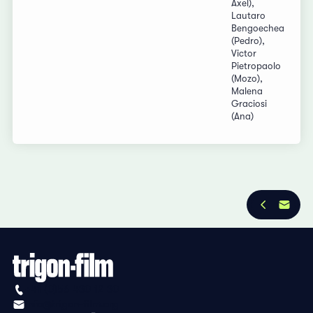
Axel),
Lautaro
Bengoechea
(Pedro),
Victor
Pietropaolo
(Mozo),
Malena
Graciosi
(Ana)
+41 (0)56 430 12 30
info@trigon-film.org