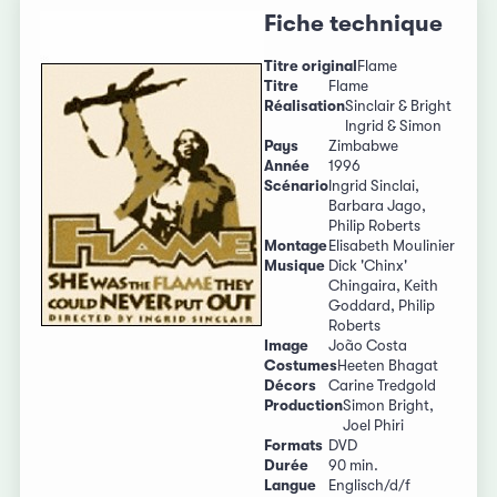
Fiche technique
Titre original
Flame
Titre
Flame
Réalisation
Sinclair & Bright
Ingrid & Simon
Pays
Zimbabwe
Année
1996
Scénario
Ingrid Sinclai,
Barbara Jago,
Philip Roberts
Montage
Elisabeth Moulinier
Musique
Dick 'Chinx'
Chingaira, Keith
Goddard, Philip
Roberts
Image
João Costa
Costumes
Heeten Bhagat
Décors
Carine Tredgold
Production
Simon Bright,
Joel Phiri
Formats
DVD
Durée
90 min.
Langue
Englisch/d/f