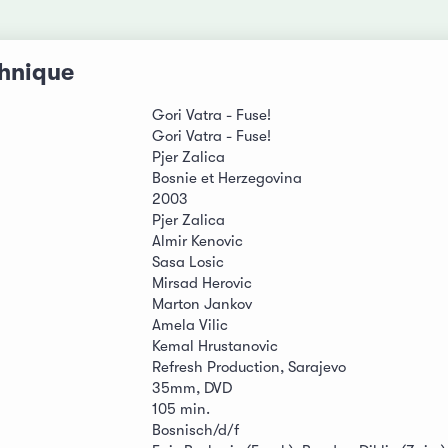
chnique
Gori Vatra - Fuse!
Gori Vatra - Fuse!
Pjer Zalica
Bosnie et Herzegovina
2003
Pjer Zalica
Almir Kenovic
Sasa Losic
Mirsad Herovic
Marton Jankov
Amela Vilic
Kemal Hrustanovic
Refresh Production, Sarajevo
35mm, DVD
105 min.
Bosnisch/d/f