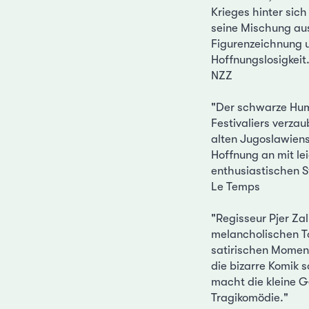
Krieges hinter sich
seine Mischung aus 
Figurenzeichnung 
Hoffnungslosigkeit
NZZ
"Der schwarze Hum
Festivaliers verzau
alten Jugoslawiens
Hoffnung an mit lei
enthusiastischen S
Le Temps
"Regisseur Pjer Zal
melancholischen T
satirischen Momen
die bizarre Komik 
macht die kleine G
Tragikomödie."