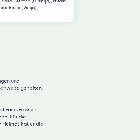
 Sasa Petrovic (Husnija), Izudin
nad Basic (Velija)
agen und
 Schwebe gehalten.
und vom Grossen,
en. Für die
r Heimat hat er die