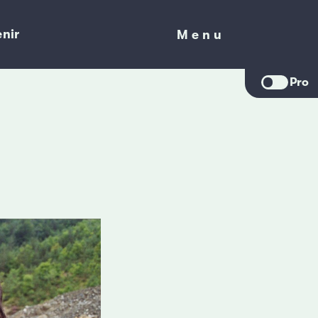
nir
Menu
Menu
Pro
!