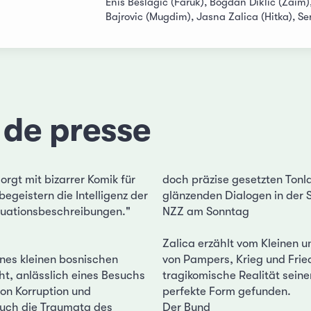
Enis Beslagic (Faruk), Bogdan Diklic (Zaim),
Bajrovic (Mugdim), Jasna Zalica (Hitka), Se
 de presse
orgt mit bizarrer Komik für
doch präzise gesetzten Tonl
geistern die Intelligenz der
glänzenden Dialogen in der
ituationsbeschreibungen."
NZZ am Sonntag
Zalica erzählt vom Kleinen 
nes kleinen bosnischen
von Pampers, Krieg und Fried
ht, anlässlich eines Besuchs
tragikomische Realität seine
ton Korruption und
perfekte Form gefunden.
auch die Traumata des
Der Bund