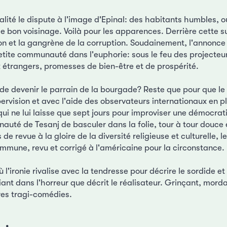
éalité le dispute à l'image d'Epinal: des habitants humbles, o
 de bon voisinage. Voilà pour les apparences. Derrière cette 
tion et la gangrène de la corruption. Soudainement, l'annonce
petite communauté dans l'euphorie: sous le feu des projecteu
ux étrangers, promesses de bien-être et de prospérité.
de devenir le parrain de la bourgade? Reste que pour que le r
rvision et avec l'aide des observateurs internationaux en pla
 ne lui laisse que sept jours pour improviser une démocratie 
nauté de Tesanj de basculer dans la folie, tour à tour douce 
de revue à la gloire de la diversité religieuse et culturelle
mmune, revu et corrigé à l'américaine pour la circonstance.
ù l'ironie rivalise avec la tendresse pour décrire le sordide e
iant dans l'horreur que décrit le réalisateur. Grinçant, morda
es tragi-comédies.