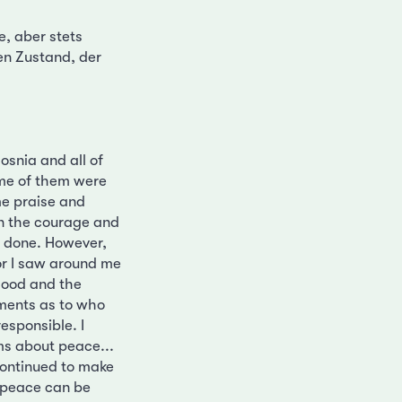
e, aber stets
en Zustand, der
Bosnia and all of
ome of them were
me praise and
n the courage and
d done. However,
or I saw around me
lood and the
uments as to who
sponsible. I
ms about peace...
 continued to make
t peace can be