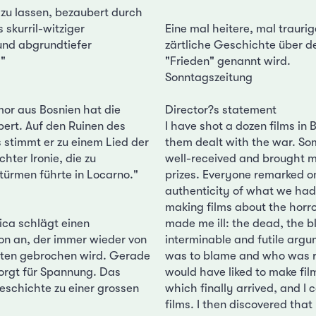
 zu lassen, bezaubert durch
skurril-witziger
Eine mal heitere, mal traurig
und abgrundtiefer
zärtliche Geschichte über d
."
"Frieden" genannt wird.
Sonntagszeitung
or aus Bosnien hat die
Director?s statement
bert. Auf den Ruinen des
I have shot a dozen films in 
 stimmt er zu einem Lied der
them dealt with the war. S
chter Ironie, die zu
well-received and brought 
türmen führte in Locarno."
prizes. Everyone remarked o
authenticity of what we ha
making films about the horr
ica schlägt einen
made me ill: the dead, the b
on an, der immer wieder von
interminable and futile arg
ten gebrochen wird. Gerade
was to blame and who was re
sorgt für Spannung. Das
would have liked to make fil
eschichte zu einer grossen
which finally arrived, and I
films. I then discovered tha