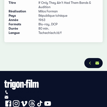
Titre
If Only They Ain't Had Them Bands &
Audition
Réalisation
Milos Forman
Pays
République tchèque
Année
1963
Formats
Blu-ray, DCP
Durée
80 min.
Langue
Tschechisch/d/f
+41 (0)56 430 12 30
info@trigon-film.org