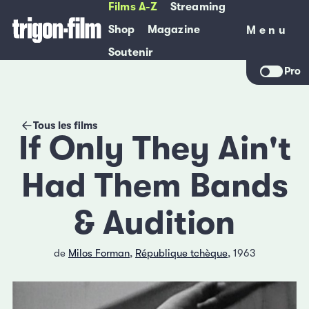
Films A-Z
Streaming
Shop
Magazine
Menu
Menu
Soutenir
Pro
Tous les films
If Only They Ain't
Had Them Bands
& Audition
de
Milos Forman
,
République tchèque
, 1963