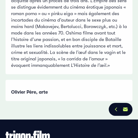
acquitté après un procès de trois ans.
L’Empire des sens
se distingue évidemment du cinéma érotique japonais «
roman porno » ou « pinku eiga » mais également des
incartades du cinéma d’auteur dans le sexe plus ou
moins hard (Makavejev, Bertolucci, Borowczyk, etc.) à la
mode dans les années 70. Oshima filme avant tout
l’histoire d’une passion, et en bon disciple de Bataille
illustre les liens indissolubles entre jouissance et mort,
crime et sexualité. La scène de l’œuf dans le vagin et le
titre original japonais, « la corrida de l’amour »
évoquent immanquablement
L’Histoire de l’œil
.»
Olivier Père, arte