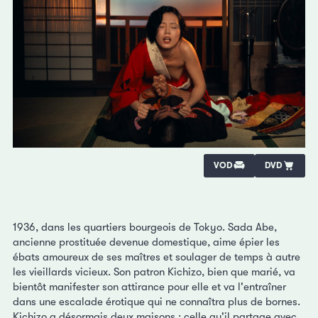
VOD
DVD
1936, dans les quartiers bourgeois de Tokyo. Sada Abe,
ancienne prostituée devenue domestique, aime épier les
ébats amoureux de ses maîtres et soulager de temps à autre
les vieillards vicieux. Son patron Kichizo, bien que marié, va
bientôt manifester son attirance pour elle et va l'entraîner
dans une escalade érotique qui ne connaîtra plus de bornes.
Kichizo a désormais deux maisons : celle qu'il partage avec