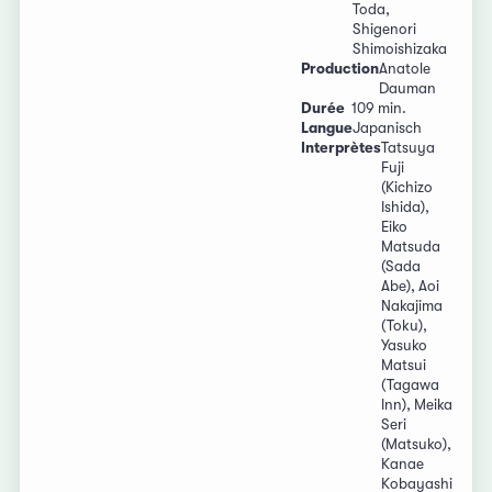
Toda,
Shigenori
Shimoishizaka
Production
Anatole
Dauman
Durée
109 min.
Langue
Japanisch
Interprètes
Tatsuya
Fuji
(Kichizo
Ishida),
Eiko
Matsuda
(Sada
Abe), Aoi
Nakajima
(Toku),
Yasuko
Matsui
(Tagawa
Inn), Meika
Seri
(Matsuko),
Kanae
Kobayashi