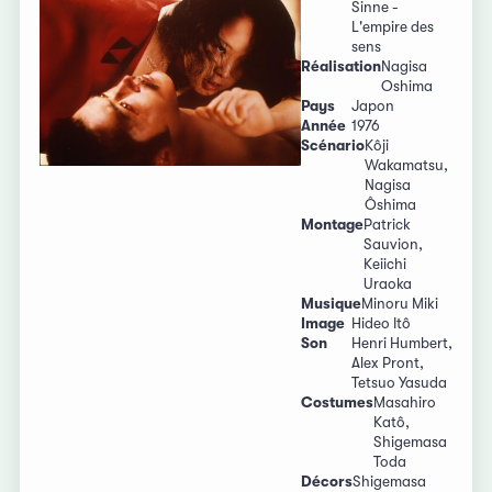
Sinne -
L'empire des
sens
Réalisation
Nagisa
Oshima
Pays
Japon
Année
1976
Scénario
Kôji
Wakamatsu,
Nagisa
Ôshima
Montage
Patrick
Sauvion,
Keiichi
Uraoka
Musique
Minoru Miki
Image
Hideo Itô
Son
Henri Humbert,
Alex Pront,
Tetsuo Yasuda
Costumes
Masahiro
Katô,
Shigemasa
Toda
Décors
Shigemasa