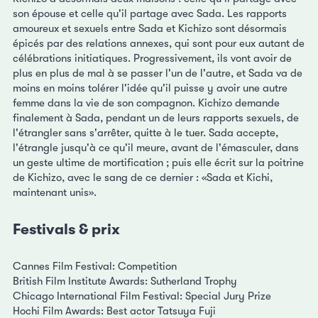
son épouse et celle qu'il partage avec Sada. Les rapports
amoureux et sexuels entre Sada et Kichizo sont désormais
épicés par des relations annexes, qui sont pour eux autant de
célébrations initiatiques. Progressivement, ils vont avoir de
plus en plus de mal à se passer l'un de l'autre, et Sada va de
moins en moins tolérer l'idée qu'il puisse y avoir une autre
femme dans la vie de son compagnon. Kichizo demande
finalement à Sada, pendant un de leurs rapports sexuels, de
l'étrangler sans s'arrêter, quitte à le tuer. Sada accepte,
l'étrangle jusqu'à ce qu'il meure, avant de l'émasculer, dans
un geste ultime de mortification ; puis elle écrit sur la poitrine
de Kichizo, avec le sang de ce dernier : «Sada et Kichi,
maintenant unis».
Festivals & prix
Cannes Film Festival: Competition
British Film Institute Awards: Sutherland Trophy
Chicago International Film Festival: Special Jury Prize
Hochi Film Awards: Best actor Tatsuya Fuji