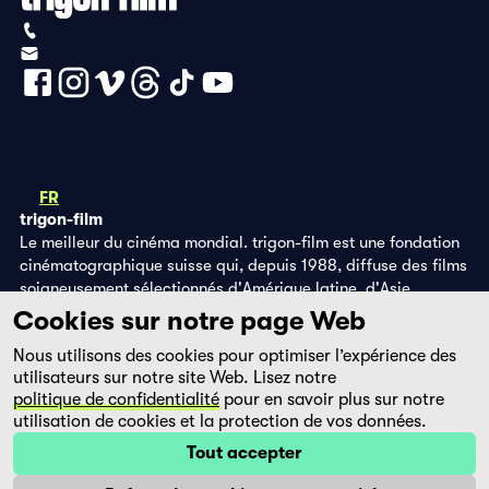
+41 (0)56 430 12 30
info@trigon-film.org
Déclaration de protection des données
Impressum
DE
FR
EN
trigon-film
Le meilleur du cinéma mondial. trigon-film est une fondation
cinématographique suisse qui, depuis 1988, diffuse des films
soigneusement sélectionnés d'Amérique latine, d'Asie,
d'Afrique et d'Europe de l'Est, dans les salles de cinéma,
Cookies sur notre page Web
grâce à ses propres éditions DVD et sur la plateforme de
Nous utilisons des cookies pour optimiser l’expérience des
streaming filmingo.
utilisateurs sur notre site Web. Lisez notre
politique de confidentialité
pour en savoir plus sur notre
utilisation de cookies et la protection de vos données.
Tout accepter