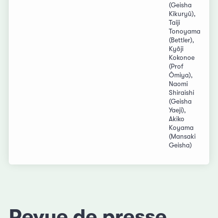
(Geisha
Kikuryû),
Taiji
Tonoyama
(Bettler),
Kyôji
Kokonoe
(Prof
Ômiya),
Naomi
Shiraishi
(Geisha
Yaeji),
Akiko
Koyama
(Mansaki
Geisha)
Revue de presse