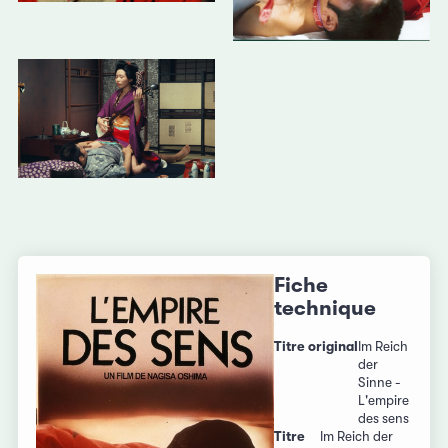
Fiche
technique
Titre original
Im Reich
der
Sinne -
L'empire
des sens
Titre
Im Reich der