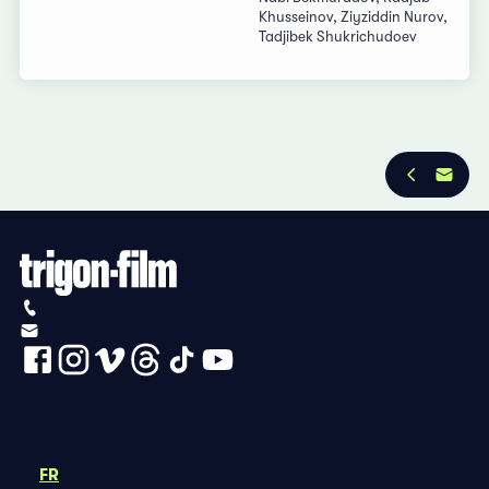
Khusseinov, Ziyziddin Nurov,
Tadjibek Shukrichudoev
+41 (0)56 430 12 30
info@trigon-film.org
Déclaration de protection des données
Impressum
DE
FR
EN