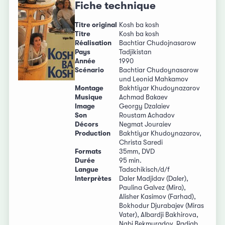
Fiche technique
Titre original
Kosh ba kosh
Titre
Kosh ba kosh
Réalisation
Bachtiar Chudojnasarow
Pays
Tadjikistan
Année
1990
Scénario
Bachtiar Chudoynasarow
und Leonid Mahkamov
Montage
Bakhtiyar Khudoynazarov
Musique
Achmad Bakaev
Image
Georgy Dzalaiev
Son
Roustam Achadov
Décors
Negmat Jouraiev
Production
Bakhtiyar Khudoynazarov,
Christa Saredi
Formats
35mm, DVD
Durée
95 min.
Langue
Tadschikisch/d/f
Interprètes
Daler Madjidav (Daler),
Paulina Galvez (Mira),
Alisher Kasimov (Farhad),
Bokhodur Djurabajev (Miras
Vater), Albardji Bakhirova,
Nabi Bekmuradov, Radjab