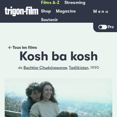
Films A-Z
Streaming
Shop
Magazine
Menu
Menu
Soutenir
Pro
Tous les films
Kosh ba kosh
de
Bachtiar Chudojnasarow
,
Tadjikistan
, 1990