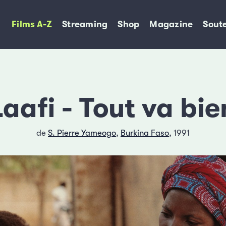
Films A-Z
Streaming
Shop
Magazine
Soute
Laafi - Tout va bie
de
S. Pierre Yameogo
,
Burkina Faso
, 1991