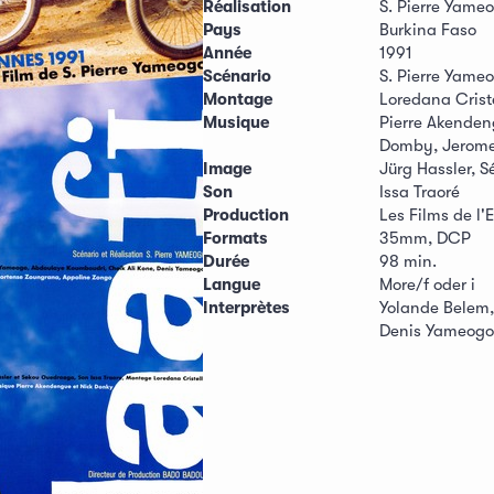
Réalisation
S. Pierre Yame
Pays
Burkina Faso
Année
1991
Scénario
S. Pierre Yame
Montage
Loredana Criste
Musique
Pierre Akenden
Domby, Jerom
Image
Jürg Hassler, 
Son
Issa Traoré
Production
Les Films de l'
Formats
35mm, DCP
Durée
98 min.
Langue
More/f oder i
Interprètes
Yolande Belem,
Denis Yameogo,