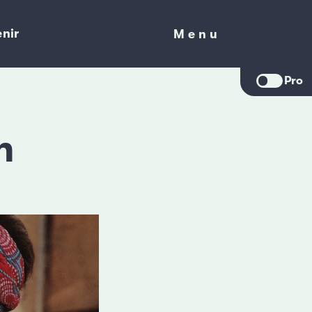
nir
Menu
Menu
Pro
n