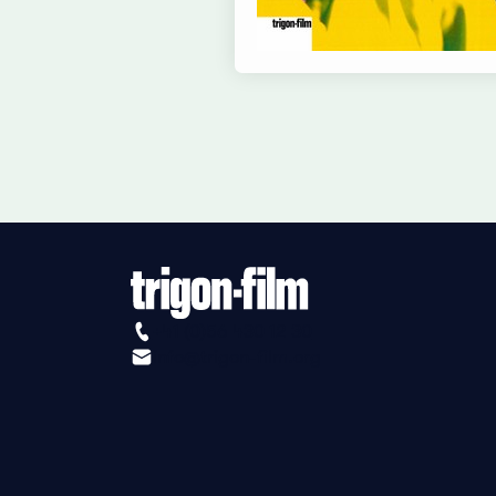
+41 (0)56 430 12 30
info@trigon-film.org