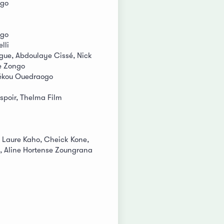
ogo
ogo
lli
gue, Abdoulaye Cissé, Nick
e Zongo
Sékou Ouedraogo
Espoir, Thelma Film
 Laure Kaho, Cheick Kone,
 Aline Hortense Zoungrana