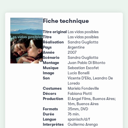
Fiche technique
Titre original
Las vidas posibles
Titre
Las vidas posibles
Réalisation
Sandra Gugliotta
Pays
Argentine
Année
2007
Scénario
Sandra Gugliotta
Montage
Juan Pablo Di Bitonto
Musique
Sebastian Escofet
Image
Lucio Bonelli
Son
Vicente D'Elia, Leandro De
Loredo
Costumes
Mariela Fondeville
Décors
Fabiana Piotti
Production
El Angel Films, Buenos Aires;
16m, Buenos Aires
Formats
35mm, DVD
Durée
76 min.
Langue
spanisch/d/f
Interprètes
Guillermo Arengo