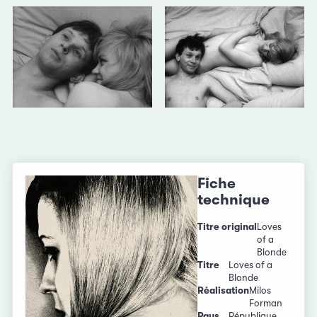
Fiche
technique
Titre original
Loves
of a
Blonde
Titre
Loves of a
Blonde
Réalisation
Milos
Forman
Pays
République