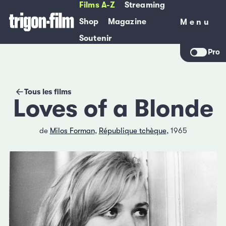
Films A-Z
Streaming
Shop
Magazine
Menu
Menu
Soutenir
Pro
Tous les films
Loves of a Blonde
de
Milos Forman
,
République tchèque
, 1965