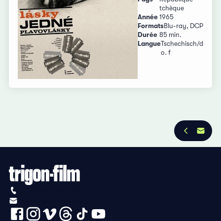
tchèque
Année
1965
Formats
Blu-ray, DCP
Durée
85 min.
Langue
Tschechisch/d
o. f
+41 (0)56 430 12 30
info@trigon-film.org