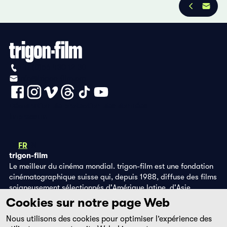
+41 (0)56 430 12 30
info@trigon-film.org
Déclaration de protection des données
Impressum
DE
FR
EN
trigon-film
Le meilleur du cinéma mondial. trigon-film est une fondation
cinématographique suisse qui, depuis 1988, diffuse des films
soigneusement sélectionnés d'Amérique latine, d'Asie,
d'Afrique et d'Europe de l'Est, dans les salles de cinéma,
Cookies sur notre page Web
grâce à ses propres éditions DVD et sur la plateforme de
Nous utilisons des cookies pour optimiser l’expérience des
streaming filmingo.