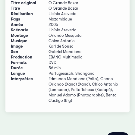
Titre original
O Grande Bazar
Titre
O Grande Bazar
Réalisation
Licínio Azevedo
Pays
Mozambique
Année
2006
Scénario
Licínio Azevedo
Montage
Orlando Mesquita
Musique
Chico Antonio
Image
Karl de Sousa
Son
Gabriel Mondlane
Production
EBANO Multimedia
Formats
DVD
Durée
56 min.
Langue
Portugiesisch, Shangana
Interprètes
Edmundo Mondlane (Paito), Chano
Orlando (Xano) (Xano), Chico Antonio
(Lenhador), Paito Tcheco (Kadapé),
Manuel Adamo (Photographe), Bento
Castigo (Big)