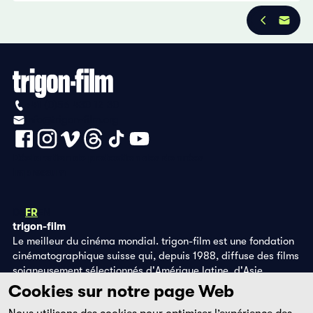
+41 (0)56 430 12 30
info@trigon-film.org
Déclaration de protection des données
Impressum
DE
FR
EN
trigon-film
Le meilleur du cinéma mondial. trigon-film est une fondation
cinématographique suisse qui, depuis 1988, diffuse des films
soigneusement sélectionnés d'Amérique latine, d'Asie,
d'Afrique et d'Europe de l'Est, dans les salles de cinéma,
Cookies sur notre page Web
grâce à ses propres éditions DVD et sur la plateforme de