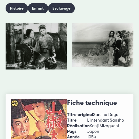
Histoire
Enfant
Esclavage
Fiche technique
Titre original
Sansho Dayu
Titre
L'Intendant Sansho
Réalisation
Kenji Mizoguchi
Pays
Japon
Année
1954