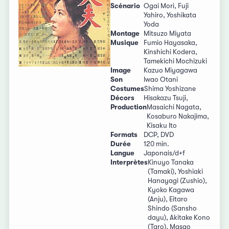
Scénario
Ogai Mori, Fuji
Yahiro, Yoshikata
Yoda
Montage
Mitsuzo Miyata
Musique
Fumio Hayasaka,
Kinshichi Kodera,
Tamekichi Mochizuki
Image
Kazuo Miyagawa
Son
Iwao Otani
Costumes
Shima Yoshizane
Décors
Hisakazu Tsuji,
Production
Masaichi Nagata,
Kosaburo Nakajima,
Kisaku Ito
Formats
DCP, DVD
Durée
120 min.
Langue
Japonais/d+f
Interprètes
Kinuyo Tanaka
(Tamaki), Yoshiaki
Hanayagi (Zushio),
Kyoko Kagawa
(Anju), Eitaro
Shindo (Sansho
dayu), Akitake Kono
(Taro), Masao