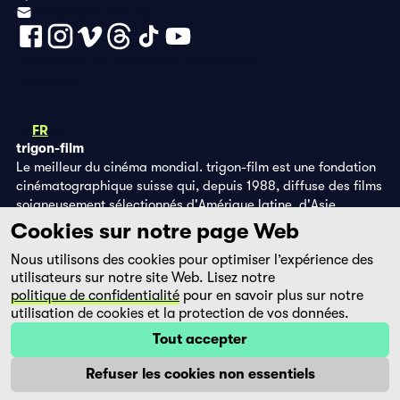
info@trigon-film.org
Déclaration de protection des données
Impressum
DE
FR
EN
trigon-film
Le meilleur du cinéma mondial. trigon-film est une fondation
cinématographique suisse qui, depuis 1988, diffuse des films
soigneusement sélectionnés d'Amérique latine, d'Asie,
d'Afrique et d'Europe de l'Est, dans les salles de cinéma,
Cookies sur notre page Web
grâce à ses propres éditions DVD et sur la plateforme de
Nous utilisons des cookies pour optimiser l’expérience des
streaming filmingo.
utilisateurs sur notre site Web. Lisez notre
politique de confidentialité
pour en savoir plus sur notre
utilisation de cookies et la protection de vos données.
Tout accepter
Refuser les cookies non essentiels