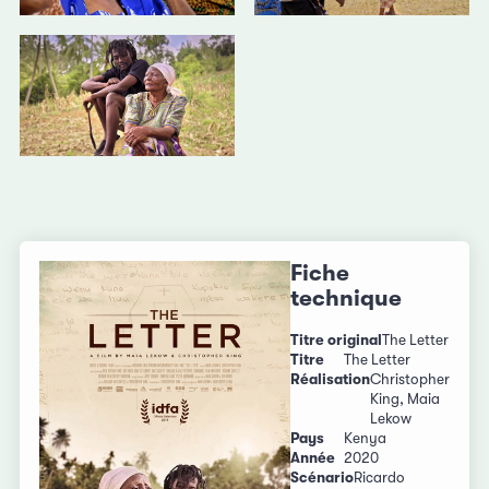
Fiche
technique
Titre original
The Letter
Titre
The Letter
Réalisation
Christopher
King, Maia
Lekow
Pays
Kenya
Année
2020
Scénario
Ricardo