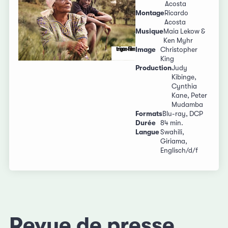
Acosta
Montage
Ricardo
Acosta
Musique
Maia Lekow &
Ken Myhr
Image
Christopher
King
Production
Judy
Kibinge,
Cynthia
Kane, Peter
Mudamba
Formats
Blu-ray, DCP
Durée
84 min.
Langue
Swahili,
Giriama,
Englisch/d/f
Revue de presse