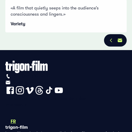
«A film that quietly seeps into the audience’s
consciousness and lingers.»
Variety
+41 (0)56 430 12 30
info@trigon-film.org
Déclaration de protection des données
Impressum
DE
FR
EN
trigon-film