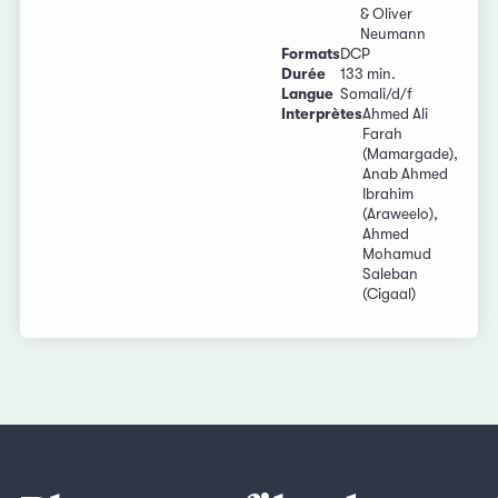
& Oliver
Neumann
Formats
DCP
Durée
133 min.
Langue
Somali/d/f
Interprètes
Ahmed Ali
Farah
(Mamargade),
Anab Ahmed
Ibrahim
(Araweelo),
Ahmed
Mohamud
Saleban
(Cigaal)