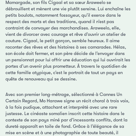
Mamargade, son fils Cigaal et sa sœur Araweelo se
débrouillent et mènent une vie plutôt sereine. Lui enchaîne les
petits boulots, notamment fossoyeur, qu’il exerce dans le
respect des morts et des traditions, quand il n’est pas
contraint de convoyer des marchandises. Araweelo, elle,
vient de divorcer avec courage et rêve d’ouvrir un atelier de
couture. Cigaal, le petit garçon, semble heureux. Il aime
raconter des rêves et des histoires à ses camarades. Hélas,
son école doit fermer, et son père décide de l’envoyer dans
un pensionnat pour lui offrir une éducation qui lui ouvrirait les
portes d’un avenir plus prometteur. À travers le quotidien de
cette famille atypique, c’est le portrait de tout un pays en
quête de renouveau qui se dessine.
Avec son premier long-métrage, sélectionné à Cannes Un
Certain Regard, Mo Harawe signe un récit choral à trois voix,
à la fois pudique, attachant et interprété avec une rare
justesse. Le cinéaste somalien inscrit cette histoire dans le
contexte de son pays miné par d’incessants conflits, dont la
dureté apparaît en toile de fond. Grâce à l’élégance de sa
mise en scène et à une photographie de toute beauté, il