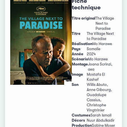
Fiche
technique
Titre original
The Village
Next to
Paradise
Titre
The Village Next
to Paradise
Réalisation
Mo Harawe
Pays
Somalie
Année
2024
Scénario
Mo Harawe
Montage
Joana Scrinzi,
aea
Image
Mostafa El
Kashef
Son
Willis Abuto,
Anne Gibourg,
Guadalupe
Cassius,
Christophe
Vingtrinier
Costumes
Sarah Ismail
Décors
Nuur Abdulkadir
Production
Sabine Moser