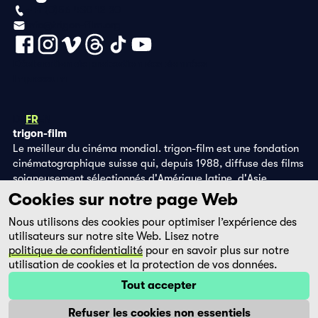
+41 (0)56 430 12 30
info@trigon-film.org
Déclaration de protection des données
Impressum
DE
FR
EN
trigon-film
Le meilleur du cinéma mondial. trigon-film est une fondation
cinématographique suisse qui, depuis 1988, diffuse des films
soigneusement sélectionnés d'Amérique latine, d'Asie,
d'Afrique et d'Europe de l'Est, dans les salles de cinéma,
Cookies sur notre page Web
grâce à ses propres éditions DVD et sur la plateforme de
Nous utilisons des cookies pour optimiser l’expérience des
streaming filmingo.
utilisateurs sur notre site Web. Lisez notre
politique de confidentialité
pour en savoir plus sur notre
utilisation de cookies et la protection de vos données.
Tout accepter
Refuser les cookies non essentiels