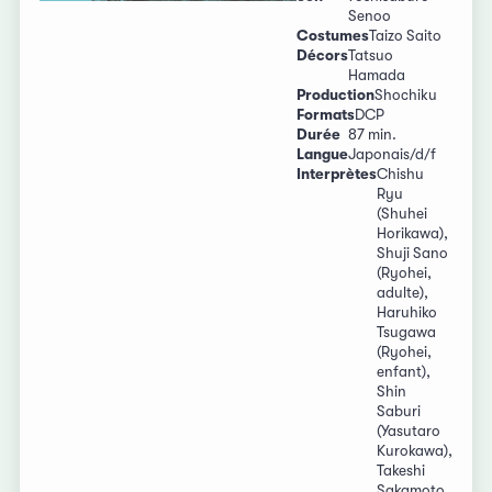
Senoo
Costumes
Taizo Saito
Décors
Tatsuo
Hamada
Production
Shochiku
Formats
DCP
Durée
87 min.
Langue
Japonais/d/f
Interprètes
Chishu
Ryu
(Shuhei
Horikawa),
Shuji Sano
(Ryohei,
adulte),
Haruhiko
Tsugawa
(Ryohei,
enfant),
Shin
Saburi
(Yasutaro
Kurokawa),
Takeshi
Sakamoto