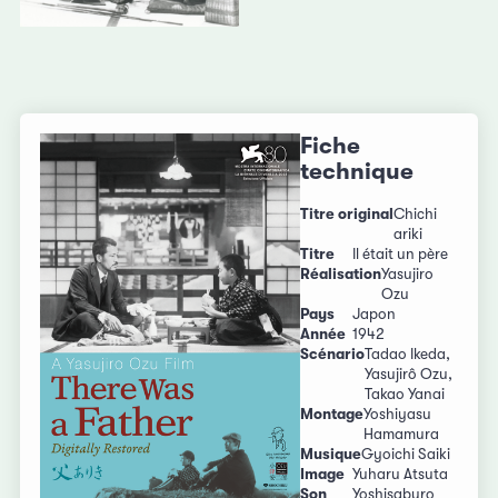
Fiche
technique
Titre original
Chichi
ariki
Titre
Il était un père
Réalisation
Yasujiro
Ozu
Pays
Japon
Année
1942
Scénario
Tadao Ikeda,
Yasujirô Ozu,
Takao Yanai
Montage
Yoshiyasu
Hamamura
Musique
Gyoichi Saiki
Image
Yuharu Atsuta
Son
Yoshisaburo