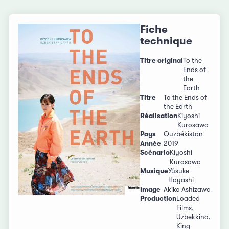
Fiche
technique
Titre original
To the
Ends of
the
Earth
Titre
To the Ends of
the Earth
Réalisation
Kiyoshi
Kurosawa
Pays
Ouzbékistan
Année
2019
Scénario
Kiyoshi
Kurosawa
Musique
Yûsuke
Hayashi
Image
Akiko Ashizawa
Production
Loaded
Films,
Uzbekkino,
King