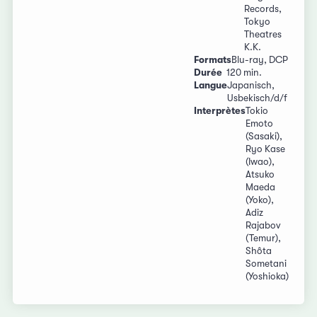
Records,
Tokyo
Theatres
K.K.
Formats
Blu-ray, DCP
Durée
120 min.
Langue
Japanisch,
Usbekisch/d/f
Interprètes
Tokio
Emoto
(Sasaki),
Ryo Kase
(Iwao),
Atsuko
Maeda
(Yoko),
Adiz
Rajabov
(Temur),
Shôta
Sometani
(Yoshioka)