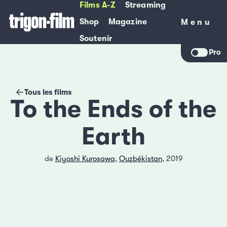
Films A-Z
Streaming
Shop
Magazine
Menu
Menu
Soutenir
Pro
Tous les films
To the Ends of the
Earth
de
Kiyoshi Kurosawa
,
Ouzbékistan
, 2019