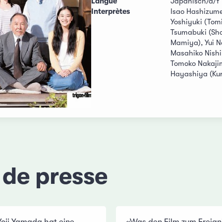
Langue
Japanisch/d/f
Interprètes
Isao Hashizume
Yoshiyuki (Tom
Tsumabuki (Shoj
Mamiya), Yui 
Masahiko Nishi
Tomoko Nakajim
Hayashiya (Kur
 de presse
Yoji Yamada hat eine
«Was den Film zum Ereigni