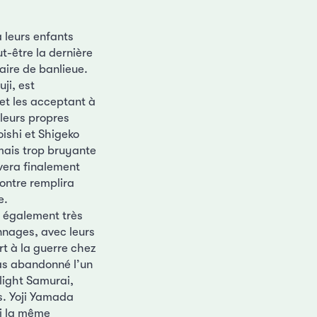
 leurs enfants
t-être la dernière
saire de banlieue.
ji, est
 et les acceptant à
 leurs propres
oishi et Shigeko
 mais trop bruyante
uvera finalement
contre remplira
e.
t également très
onnages, avec leurs
rt à la guerre chez
pas abandonné l’un
light Samurai,
s. Yoji Yamada
ci la même