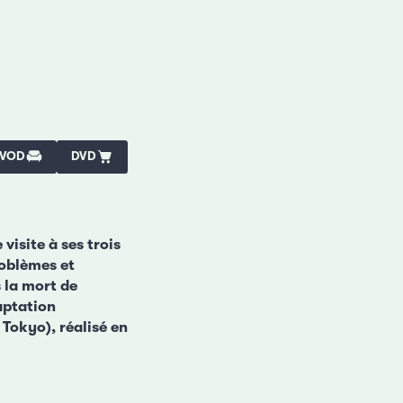
VOD
DVD
visite à ses trois
roblèmes et
 la mort de
aptation
Tokyo), réalisé en