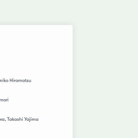
miko Hiramatsu
mori
wa, Takashi Yajima