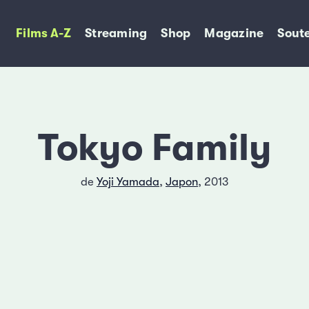
Films A-Z
Streaming
Shop
Magazine
Soute
Tokyo Family
de
Yoji Yamada
,
Japon
, 2013