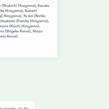
 (Shukichi Hirayama), Kazuko
iko Hirayama), Satoshi
i Hirayama), Yu Aoi (Noriko
Natsukawa (Fumiko Hirayama),
mura (Koichi Hirayama),
a (Shigeko Kanai), Shozo
azo Kanai)
s macht, ist die