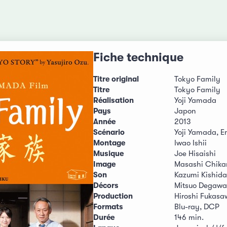
Fiche technique
Titre original
Tokyo Family
Titre
Tokyo Family
Réalisation
Yoji Yamada
Pays
Japon
Année
2013
Scénario
Yoji Yamada, E
Montage
Iwao Ishii
Musique
Joe Hisaishi
Image
Masashi Chika
Son
Kazumi Kishida
Décors
Mitsuo Degawa
Production
Hiroshi Fukasa
Formats
Blu-ray, DCP
Durée
146 min.