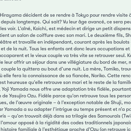
 Hirayama décident de se rendre à Tokyo pour rendre visite à
s depuis longtemps. Qui sait? Vu leur âge avancé, ce sera peu
 les voir. L’aîné, Koichi, est médecin et dirige un petit dispen
 tient un salon de coiffure avec son mari. Le deuxième fils, Shu
éâtre et travaille en indépendant, courant après les boulots
 et de la nuit. Tous les enfants ont donc leurs occupations et
ccaparent et le vieux couple va très vite se retrouver seul. K
de leur offrir un séjour dans une villégiature du bord de mer,
x couple la quittera au bout d’une nuit. La mère, Tomiko, tro
ù elle fera la connaissance de sa fiancée, Noriko. Cette ren
est heureuse qu’elle retrouve son mari et le reste de la famill
 Yoji Yamada nous offre une adaptation très fidèle, pourtan
m de Yasujiro Ozu. Fidèle parce qu’on retrouve tous les pers
es, de l’œuvre originale – à l’exception notable de Shuji, mo
ar Yamada a su adapter l’intrigue au temps présent et n’a 
is – qu’on trouvait déjà dans sa trilogie des Samouraïs (Twi
l’amour opposé à la rigidité des codes traditionnels japonai
e histoire familiale à l’esthétique proche d’Ozu (on retrouve i