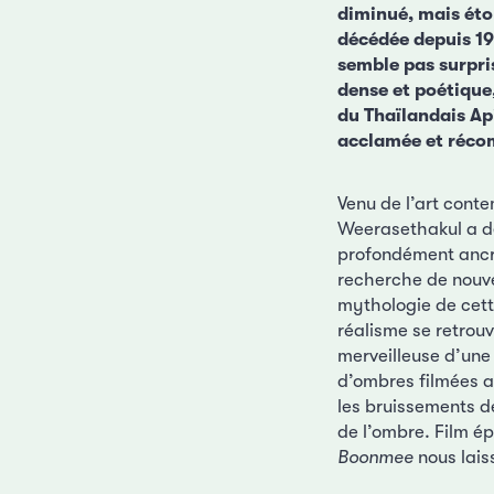
diminué, mais éto
décédée depuis 19
semble pas surpri
dense et poétique,
du Thaïlandais Ap
acclamée et récom
Venu de l’art conte
Weerasethakul a dé
profondément ancré
recherche de nouve
mythologie de cett
réalisme se retrou
merveilleuse d’une
d’ombres filmées av
les bruissements de
de l’ombre. Film ép
Boonmee
nous lais