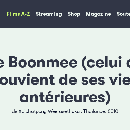
Films A-Z
Streaming
Shop
Magazine
Soute
 Boonmee (celui 
ouvient de ses vi
antérieures)
de
Apichatpong Weerasethakul
,
Thaïlande
, 2010