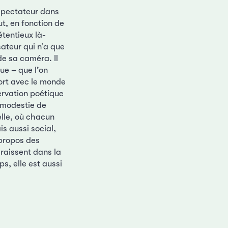
u spectateur dans
ut, en fonction de
étentieux là-
sateur qui n’a que
de sa caméra. Il
ue – que l’on
ort avec le monde
ervation poétique
e modestie de
lle, où chacun
s aussi social,
 propos des
araissent dans la
s, elle est aussi