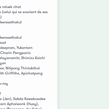
 raluek chat
(celui qui se souvient de ses
s)
eerasethakul
eerasethakul
kool
eeprom, Yukontorn
Charin Pengpanic
alayanamitr, Shimizu Koichi
iyon
or, Nitipong Thintubthai
ith Griffiths, Apichatpong
u-ray
f
as (Jen), Sakda Kaewbuadee
karn Aphaiwonk (Huay),
ng (Boonsong, der Sohn),