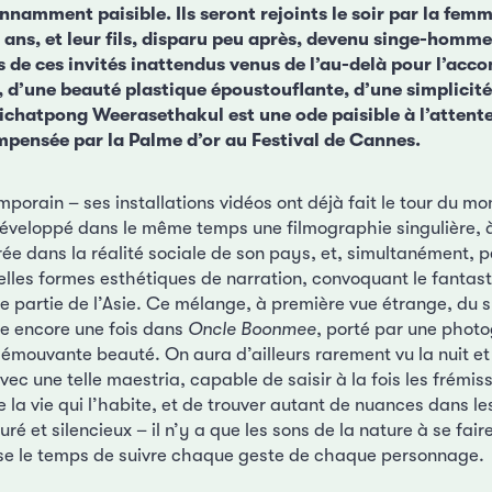
nnamment paisible. Ils seront rejoints le soir par la fe
 ans, et leur fils, disparu peu après, devenu singe-homm
s de ces invités inattendus venus de l’au-delà pour l’ac
 d’une beauté plastique époustouflante, d’une simplicité
ichatpong Weerasethakul est une ode paisible à l’attente
pensée par la Palme d’or au Festival de Cannes.
mporain – ses installations vidéos ont déjà fait le tour du 
veloppé dans le même temps une filmographie singulière, à 
e dans la réalité sociale de son pays, et, simultanément, 
lles formes esthétiques de narration, convoquant le fantast
e partie de l’Asie. Ce mélange, à première vue étrange, du s
ve encore une fois dans
Oncle Boonmee
, porté par une phot
 émouvante beauté. On aura d’ailleurs rarement vu la nuit et
ec une telle maestria, capable de saisir à la fois les frémis
 la vie qui l’habite, et de trouver autant de nuances dans les
uré et silencieux – il n’y a que les sons de la nature à se fai
se le temps de suivre chaque geste de chaque personnage.