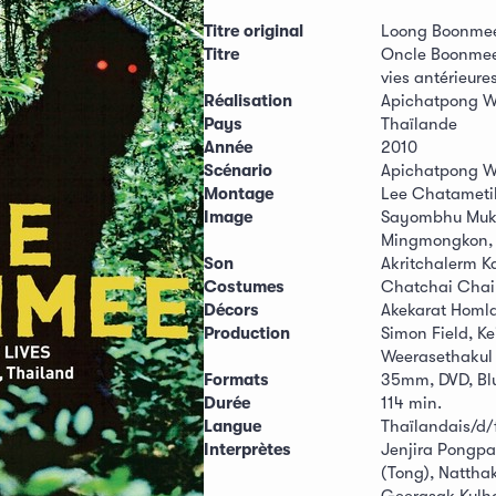
Titre original
Loong Boonmee
Titre
Oncle Boonmee 
vies antérieure
Réalisation
Apichatpong W
Pays
Thaïlande
Année
2010
Scénario
Apichatpong W
Montage
Lee Chatameti
Image
Sayombhu Mukd
Mingmongkon, 
Son
Akritchalerm K
Costumes
Chatchai Cha
Décors
Akekarat Homla
Production
Simon Field, Ke
Weerasethakul
Formats
35mm, DVD, Bl
Durée
114 min.
Langue
Thaïlandais/d/
Interprètes
Jenjira Pongp
(Tong), Nattha
Geerasak Kulho