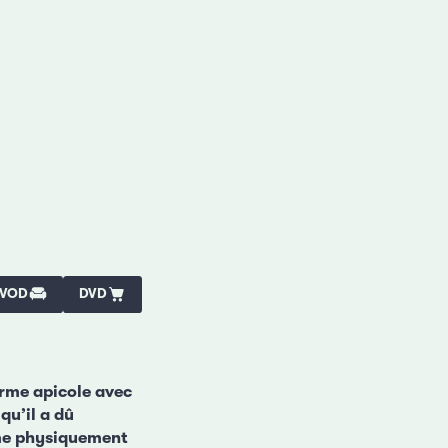
VOD
DVD
erme apicole avec
qu’il a dû
omme physiquement