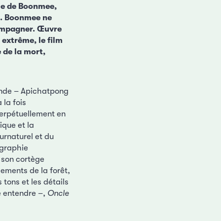
mme de Boonmee,
e. Boonmee ne
compagner. Œuvre
 extrême, le film
 de la mort,
monde – Apichatpong
la fois
perpétuellement en
ique et la
urnaturel et du
ographie
 son cortège
sements de la forêt,
 tons et les détails
re entendre –,
Oncle