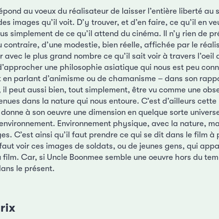
 répond au voeux du réalisateur de laisser l’entière liberté a
s images qu’il voit. D’y trouver, et d’en faire, ce qu’il en ve
lus simplement de ce qu’il attend du cinéma. Il n’y rien de pr
u contraire, d’une modestie, bien réelle, affichée par le réali
 avec le plus grand nombre ce qu’il sait voir à travers l’oeil 
d’approcher une philosophie asiatique qui nous est peu conn
t en parlant d’animisme ou de chamanisme – dans son rapp
 il peut aussi bien, tout simplement, être vu comme une obs
nues dans la nature qui nous entoure. C’est d’ailleurs cett
donne à son oeuvre une dimension en quelque sorte universe
 environnement. Environnement physique, avec la nature, mai
s. C’est ainsi qu’il faut prendre ce qui se dit dans le film à
 faut voir ces images de soldats, ou de jeunes gens, qui app
 film. Car, si Uncle Boonmee semble une oeuvre hors du temp
ans le présent.
rix