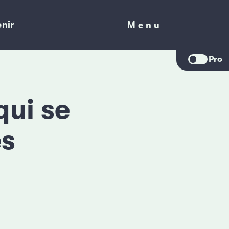
nir
Menu
Menu
Pro
qui se
es