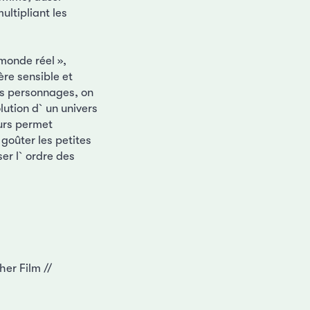
multipliant les
 monde réel »,
re sensible et
des personnages, on
lution d`un univers
eurs permet
goûter les petites
ser l`ordre des
her Film //