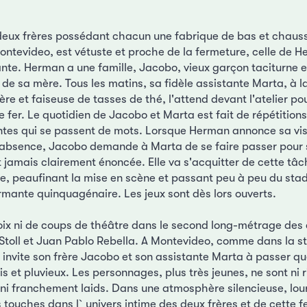
e deux frères possédant chacun une fabrique de bas et chauss
ontevideo, est vétuste et proche de la fermeture, celle de H
ante. Herman a une famille, Jacobo, vieux garçon taciturne e
 de sa mère. Tous les matins, sa fidèle assistante Marta, à l
lère et faiseuse de tasses de thé, l'attend devant l'atelier po
de fer. Le quotidien de Jacobo et Marta est fait de répétitions
tes qui se passent de mots. Lorsque Herman annonce sa vis
absence, Jacobo demande à Marta de se faire passer pour
t jamais clairement énoncée. Elle va s'acquitter de cette tâ
lle, peaufinant la mise en scène et passant peu à peu du st
rmante quinquagénaire. Les jeux sont dès lors ouverts.
voix ni de coups de théâtre dans le second long-métrage des 
toll et Juan Pablo Rebella. A Montevideo, comme dans la st
invite son frère Jacobo et son assistante Marta à passer qu
ris et pluvieux. Les personnages, plus très jeunes, ne sont ni 
 ni franchement laids. Dans une atmosphère silencieuse, lou
s touches dans l`univers intime des deux frères et de cette 