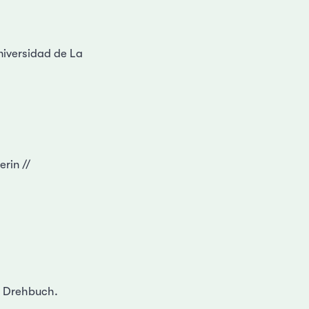
niversidad de La
rin //
e Drehbuch.