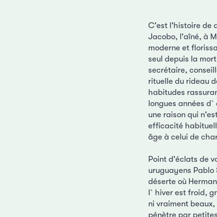
C'est l'histoire d
Jacobo, l'aîné, à M
moderne et floriss
seul depuis la mort
secrétaire, conseil
rituelle du rideau 
habitudes rassuran
longues années d`
une raison qui n'es
efficacité habitue
âge à celui de cha
Point d'éclats de 
uruguayens Pablo S
déserte où Herman 
l`hiver est froid, g
ni vraiment beaux,
pénètre par petite