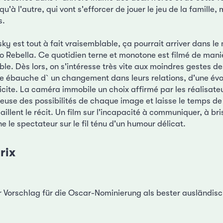
qu'à l'autre, qui vont s'efforcer de jouer le jeu de la famille, 
s.
sky est tout à fait vraisemblable, ça pourrait arriver dans le
o Rebella. Ce quotidien terne et monotone est filmé de maniè
le. Dès lors, on s'intéresse très vite aux moindres gestes 
ite ébauche d`un changement dans leurs relations, d'une évo
icite. La caméra immobile un choix affirmé par les réalisat
ieuse des possibilités de chaque image et laisse le temps de 
illent le récit. Un film sur l'incapacité à communiquer, à bri
 le spectateur sur le fil ténu d'un humour délicat.
rix
r Vorschlag für die Oscar-Nominierung als bester ausländisc