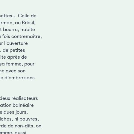
ettes... Celle de
erman, au Brésil,
t bourru, habite
a fois contremaître,
ur l'ouverture
, de petites
ite après de
 sa femme, pour
che avec son
ade d'ombre sans
deux réalisateurs
ation balnéaire
elques jours,
riches, ni pauvres,
rde de non-dits, on
femme, aussi