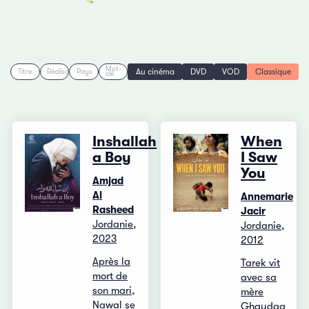
Mot-
Au cinéma
DVD
VOD
Classique
Titre
Réalisation
Pays
clé
Inshallah
When
a Boy
I Saw
You
Amjad
Al
Annemarie
Rasheed
Jacir
Jordanie,
Jordanie,
2023
2012
Après la
Tarek vit
mort de
avec sa
son mari,
mère
Nawal se
Ghaydaa