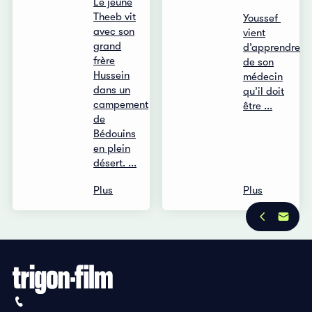
Le jeune
Theeb vit
Youssef
avec son
vient
grand
d’apprendre
frère
de son
Hussein
médecin
dans un
qu’il doit
campement
être ...
de
Bédouins
en plein
désert. ...
Plus
Plus
+41 (0)56 430 12 30