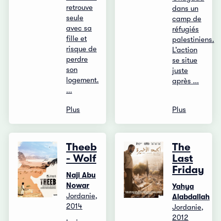
retrouve
dans un
seule
camp de
avec sa
réfugiés
fille et
palestiniens.
risque de
L’action
perdre
se situe
son
juste
logement.
après ...
...
Plus
Plus
Theeb
The
- Wolf
Last
Friday
Naji Abu
Nowar
Yahya
Jordanie,
Alabdallah
2014
Jordanie,
2012