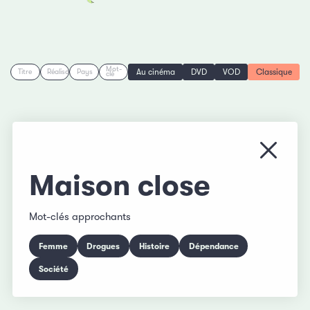
Mot-
Au cinéma
DVD
VOD
Classique
Titre
Réalisation
Pays
clé
Fermer
Maison close
Mot-clés approchants
Femme
Drogues
Histoire
Dépendance
Société