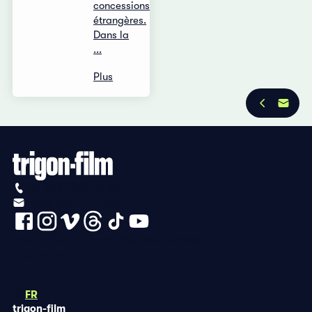
concessions
étrangères.
Dans la
...
Plus
+41 (0)56 430 12 30
info@trigon-film.org
Déclaration de protection des données
Impressum
DE
FR
EN
trigon-film