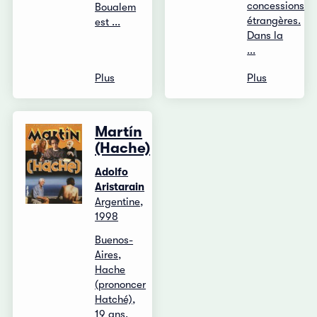
concessions
Boualem
étrangères.
est ...
Dans la
...
Plus
Plus
Martín
(Hache)
Adolfo
Aristarain
Argentine,
1998
Buenos-
Aires,
Hache
(prononcer
Hatché),
19 ans,