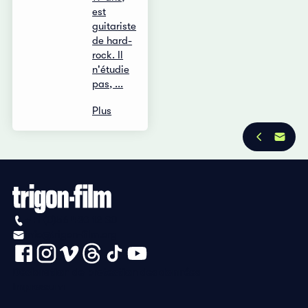
est
guitariste
de hard-
rock. Il
n'étudie
pas, ...
Plus
+41 (0)56 430 12 30
info@trigon-film.org
Déclaration de protection des données
Impressum