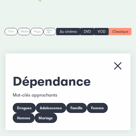
Mot-
Au cinéma
DVD
VOD
Classique
Titre
Réalisation
Pays
clé
Fermer
Dépendance
Mot-clés approchants
Drogues
Adolescence
Famille
Femme
Homme
Mariage