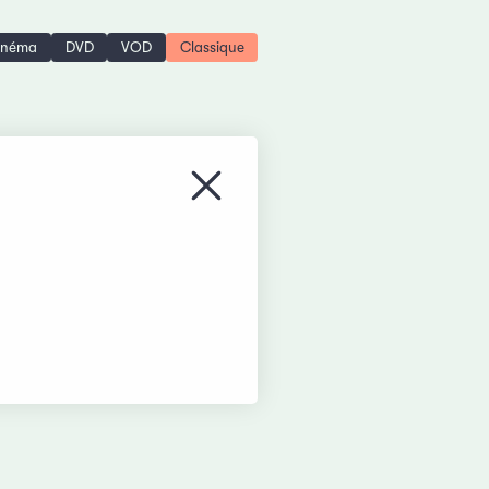
inéma
DVD
VOD
Classique
Fermer le menu