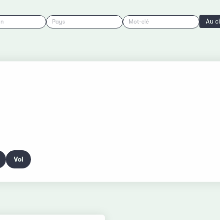
Au c
on
Pays
Mot-clé
Vol