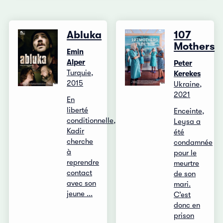
Abluka
107
Mothers
Emin
Alper
Peter
Turquie,
Kerekes
2015
Ukraine,
2021
En
liberté
Enceinte,
conditionnelle,
Leysa a
Kadir
été
cherche
condamnée
à
pour le
reprendre
meurtre
contact
de son
avec son
mari.
jeune ...
C’est
donc en
prison