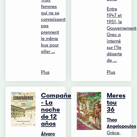
Trois
femmes
Entre
qui ne se
1947 et
connaissent
1951, le
pas
Gouvernement
prennent
Grec a
le même
interné
bus pour
sur l’île
aller ...
déserte
de ...
Plus
Plus
Compañeros
Meres
- La
tou
noche
36
de 12
Theo
años
Angelopoulos
Grèce,
Álvaro