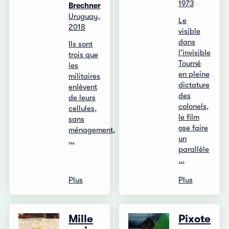
1973
Brechner
Uruguay,
Le
2018
visible
dans
Ils sont
l'invisible
trois que
Tourné
les
en pleine
militaires
dictature
enlèvent
des
de leurs
colonels,
cellules,
le film
sans
ose faire
ménagement,
un
...
parallèle
...
Plus
Plus
Mille
Pixote