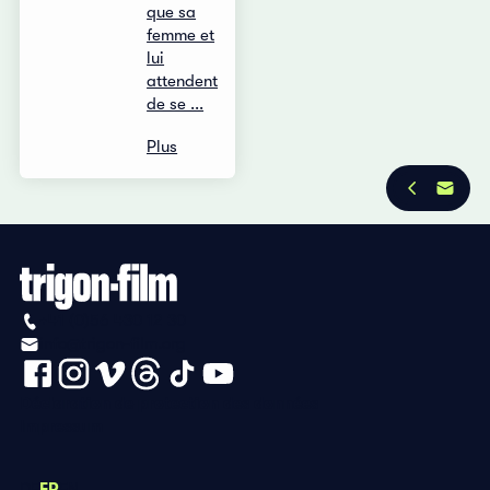
que sa
femme et
lui
attendent
de se ...
Plus
+41 (0)56 430 12 30
info@trigon-film.org
Déclaration de protection des données
Impressum
DE
FR
EN