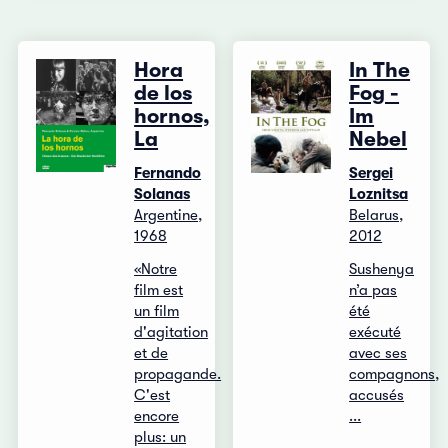
Hora
In The
de los
Fog -
hornos,
Im
La
Nebel
Fernando
Sergei
Solanas
Loznitsa
Argentine,
Belarus,
1968
2012
«Notre
Sushenya
film est
n’a pas
un film
été
d'agitation
exécuté
et de
avec ses
propagande.
compagnons,
C'est
accusés
encore
...
plus: un