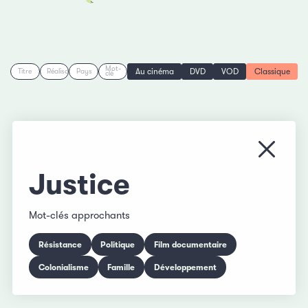
Mot-
Au cinéma
DVD
VOD
Classique
Titre
Réalisation
Pays
clé
Fermer
Justice
Mot-clés approchants
Résistance
Politique
Film documentaire
Colonialisme
Famille
Développement