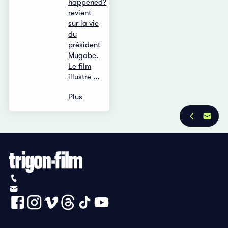
happened?
revient
sur la vie
du
président
Mugabe.
Le film
illustre ...
Plus
+41 (0)56 430 12 30
info@trigon-film.org
Déclaration de protection des données
Impressum