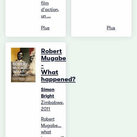
film
d'action,
un ...
Plus
Plus
Robert
Mugabe
-
What
happened?
Simon
Bright
Zimbabwe,
2011
Robert
Mugabe…
what