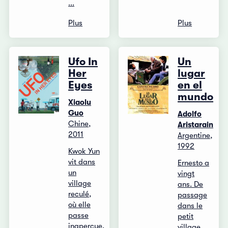
...
Plus
Plus
Ufo In
Un
Her
lugar
Eyes
en el
mundo
Xiaolu
Guo
Adolfo
Chine,
Aristarain
2011
Argentine,
1992
Kwok Yun
vit dans
Ernesto a
un
vingt
village
ans. De
reculé,
passage
où elle
dans le
passe
petit
inaperçue.
village