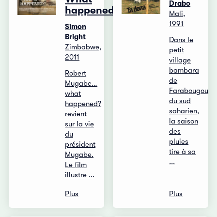
Drabo
happened?
Mali,
1991
Simon
Bright
Dans le
Zimbabwe,
petit
2011
village
bambara
Robert
de
Mugabe…
Farabougou
what
du sud
happened?
saharien,
revient
la saison
sur la vie
des
du
pluies
président
tire à sa
Mugabe.
...
Le film
illustre ...
Plus
Plus