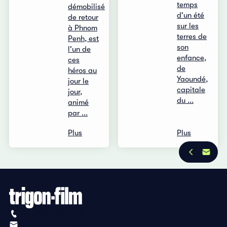
temps
démobilisé
d'un été
de retour
sur les
à Phnom
terres de
Penh, est
son
l'un de
enfance,
ces
de
héros au
Yaoundé,
jour le
capitale
jour,
du ...
animé
par ...
Plus
Plus
+41 (0)56 430 12 30
info@trigon-film.org