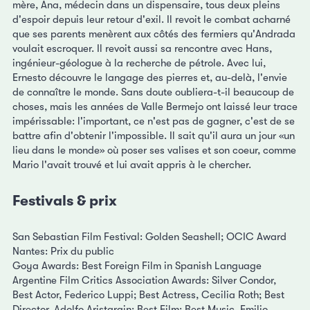
mère, Ana, médecin dans un dispensaire, tous deux pleins
d'espoir depuis leur retour d'exil. Il revoit le combat acharné
que ses parents menèrent aux côtés des fermiers qu'Andrada
voulait escroquer. Il revoit aussi sa rencontre avec Hans,
ingénieur-géologue à la recherche de pétrole. Avec lui,
Ernesto découvre le langage des pierres et, au-delà, l'envie
de connaître le monde. Sans doute oubliera-t-il beaucoup de
choses, mais les années de Valle Bermejo ont laissé leur trace
impérissable: l'important, ce n'est pas de gagner, c'est de se
battre afin d'obtenir l'impossible. Il sait qu'il aura un jour «un
lieu dans le monde» où poser ses valises et son coeur, comme
Mario l'avait trouvé et lui avait appris à le chercher.
Festivals & prix
San Sebastian Film Festival: Golden Seashell; OCIC Award
Nantes: Prix du public
Goya Awards: Best Foreign Film in Spanish Language
Argentine Film Critics Association Awards: Silver Condor,
Best Actor, Federico Luppi; Best Actress, Cecilia Roth; Best
Director, Adolfo Aristarain; Best Film; Best Music, Emilio