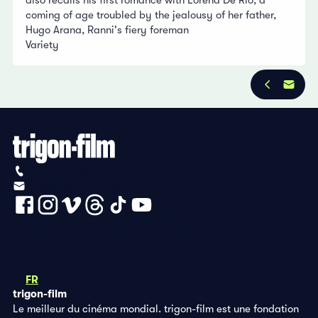
also recalls his first romance with Lorena De Rio, a
coming of age troubled by the jealousy of her father,
Hugo Arana, Ranni's fiery foreman
Variety
+41 (0)56 430 12 30
info@trigon-film.org
Déclaration de protection des données
Impressum
DE
FR
EN
trigon-film
Le meilleur du cinéma mondial. trigon-film est une fondation