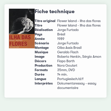
Fiche technique
Titre original
Flower Island - Ilha das flores
Titre
Flower Island - Ilha das flores
Réalisation
Jorge Furtado
Pays
Brésil
Année
1989
Scénario
Jorge Furtado
Montage
Giba Assis Brasil
Musique
Geraldo Flach
Image
Roberto Henkin, Sérgio Amon
Décors
Fiapo Barth
Production
Nora Goulart
Formats
35mm, DVD
Durée
14 min.
Langue
Portugiesisch/d/f
Interprètes
Dokumentaressay - essay
documentaire