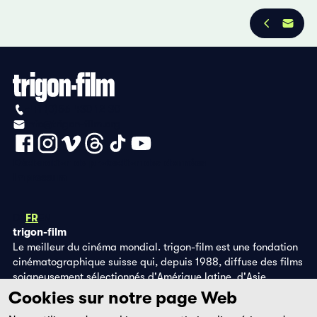
+41 (0)56 430 12 30
info@trigon-film.org
Déclaration de protection des données
Impressum
DE
FR
EN
trigon-film
Le meilleur du cinéma mondial. trigon-film est une fondation
cinématographique suisse qui, depuis 1988, diffuse des films
soigneusement sélectionnés d'Amérique latine, d'Asie,
d'Afrique et d'Europe de l'Est, dans les salles de cinéma,
Cookies sur notre page Web
grâce à ses propres éditions DVD et sur la plateforme de