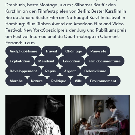
Drehbuch, beste Montage, u.a.m.; Silberner Bär für den
Kurzfilm an den Filmfestspielen von Berlin; Bester Kurzfilm in
Rio de Janeiro;Bester Film am No-Budget Kurzfilmfestival in
Hamburg; Blue Ribbon Award am American Film and Video
Festival, New York;Spezialpreis der Jury und Publikumspreis
am Festival Internacional du Court-métrage in Clermont-
Ferrand; u.a.m..
Analphabétisme
Travail
Chômage
Pauvreté
Exploitation
Mendiant
Éducation
Film documentaire
Développement
Repas
Argent
Colonialisme
Marché
Nature
Politique
Ville
Environnement