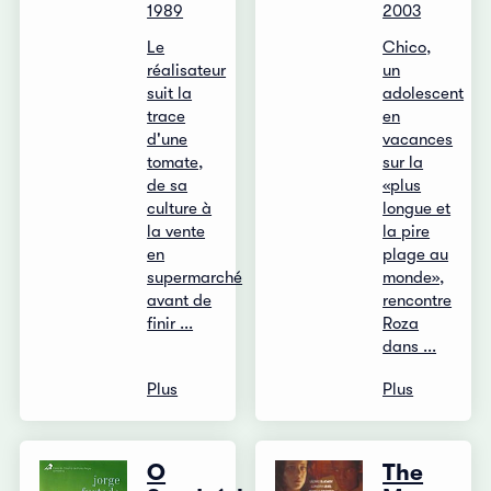
1989
2003
Le
Chico,
réalisateur
un
suit la
adolescent
trace
en
d'une
vacances
tomate,
sur la
de sa
«plus
culture à
longue et
la vente
la pire
en
plage au
supermarché
monde»,
avant de
rencontre
finir ...
Roza
dans ...
Plus
Plus
O
The