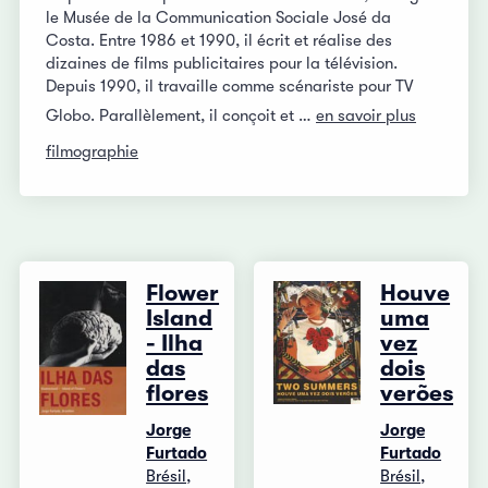
le Musée de la Communication Sociale José da
Costa. Entre 1986 et 1990, il écrit et réalise des
dizaines de films publicitaires pour la télévision.
Depuis 1990, il travaille comme scénariste pour TV
Globo. Parallèlement, il conçoit et …
en savoir plus
filmographie
Flower
Houve
Island
uma
- Ilha
vez
das
dois
flores
verões
Jorge
Jorge
Furtado
Furtado
Brésil,
Brésil,