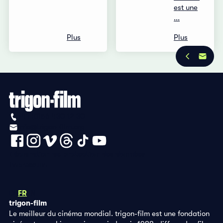
est une
...
Plus
Plus
+41 (0)56 430 12 30
info@trigon-film.org
Déclaration de protection des données
Impressum
DE
FR
EN
trigon-film
Le meilleur du cinéma mondial. trigon-film est une fondation