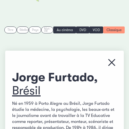
Mot-
Au cinéma
DVD
VOD
Classique
Titre
Réalisation
Pays
clé
Fermer
Jorge Furtado,
Brésil
Né en 1959 à Porto Alegre au Brésil, Jorge Furtado
étudie la médecine, la psychologie, les beaux-arts et
le journalisme avant de travailler à la TV Educative
comme reporter, présentateur, monteur, scénariste et
responsable de production. De 1984 à 1986, il dirige