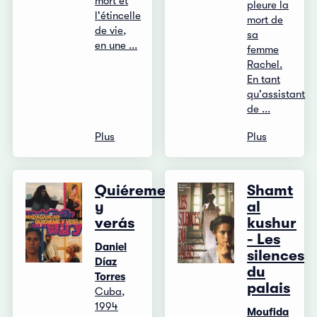
mort et
pleure la
l'étincelle
mort de
de vie,
sa
en une ...
femme
Rachel.
En tant
qu'assistant
de ...
Plus
Plus
Quiéreme
Shamt
y
al
verás
kushur
- Les
Daniel
silences
Díaz
du
Torres
palais
Cuba,
1994
Moufida