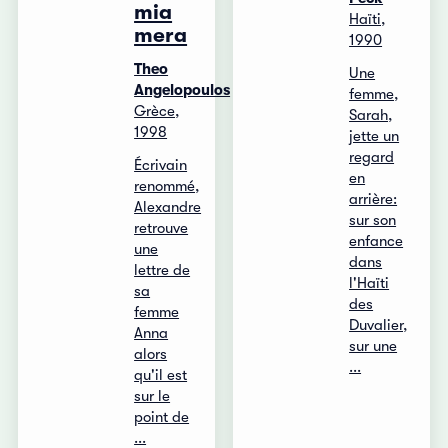
mia
Haïti,
mera
1990
Theo
Une
Angelopoulos
femme,
Grèce,
Sarah,
1998
jette un
regard
Écrivain
en
renommé,
arrière:
Alexandre
sur son
retrouve
enfance
une
dans
lettre de
l'Haïti
sa
des
femme
Duvalier,
Anna
sur une
alors
...
qu'il est
sur le
point de
...