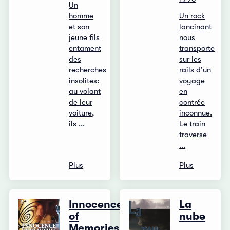
Un
homme
Un rock
et son
lancinant
jeune fils
nous
entament
transporte
des
sur les
recherches
rails d'un
insolites:
voyage
au volant
en
de leur
contrée
voiture,
inconnue.
ils ...
Le train
traverse
...
Plus
Plus
Innocence
La
of
nube
Memories