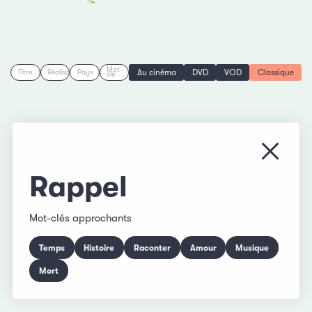
Mot-
Au cinéma
DVD
VOD
Classique
Titre
Réalisation
Pays
clé
Fermer
Rappel
Mot-clés approchants
Temps
Histoire
Raconter
Amour
Musique
Mort