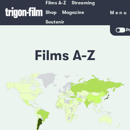
Films A-Z
Streaming
Shop
Magazine
Menu
Menu
Soutenir
P
Films A-Z