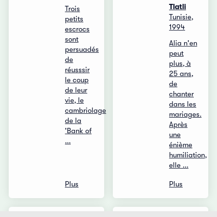
Tlatli
Trois
Tunisie,
petits
1994
escrocs
sont
Alia n'en
persuadés
peut
de
plus, à
réusssir
25 ans,
le coup
de
de leur
chanter
vie, le
dans les
cambriolage
mariages.
de la
Après
'Bank of
une
...
énième
humiliation,
elle ...
Plus
Plus