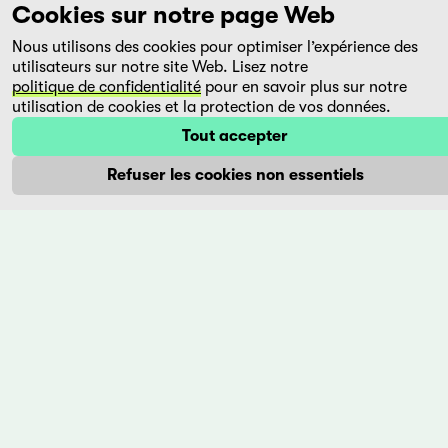
Super
Sur
Cookies sur notre page Web
Citizen
Fernando
Nous utilisons des cookies pour optimiser l’expérience des
Ko -
Solanas
utilisateurs sur notre site Web. Lisez notre
Chaoji
Argentine,
politique de confidentialité
pour en savoir plus sur notre
da
1988
utilisation de cookies et la protection de vos données.
guomin
Tout accepter
Tard
Jen Wan
dans la
Refuser les cookies non essentiels
Taïwan,
nuit,
1995
Floreal
sort enfin
Un
de
homme
prison.
en quête
Voilà
de son
cinq ans
centre:
que sa
ce qu'il a
femme et
été, ce
lui
qu'a valu
attendent
sa vie.
de se ...
Quel prix
a-t-il