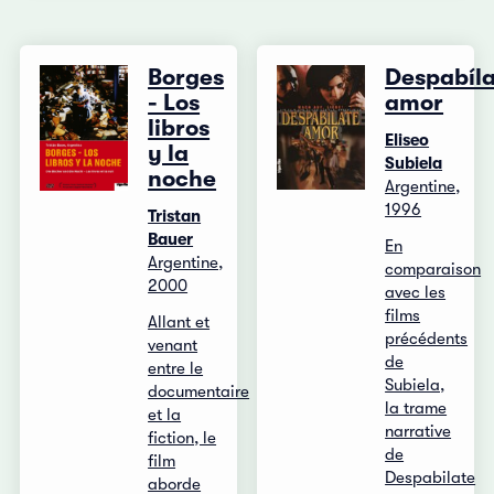
Borges
Despabíl
- Los
amor
libros
Eliseo
y la
Subiela
noche
Argentine,
1996
Tristan
Bauer
En
Argentine,
comparaison
2000
avec les
films
Allant et
précédents
venant
de
entre le
Subiela,
documentaire
la trame
et la
narrative
fiction, le
de
film
Despabilate
aborde