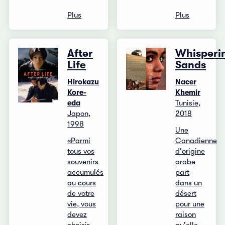
Plus
Plus
After
Whisperi
Life
Sands
Hirokazu
Nacer
Kore-
Khemir
eda
Tunisie,
Japon,
2018
1998
Une
«Parmi
Canadienne
tous vos
d'origine
souvenirs
arabe
accumulés
part
au cours
dans un
de votre
désert
vie, vous
pour une
devez
raison