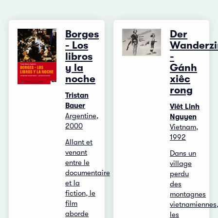
Borges
Der
- Los
Wanderzi
libros
-
y la
Gánh
noche
xiêc
rong
Tristan
Bauer
Viêt Linh
Argentine,
Nguyen
2000
Vietnam,
1992
Allant et
venant
Dans un
entre le
village
documentaire
perdu
et la
des
fiction, le
montagnes
film
vietnamiennes
aborde
les