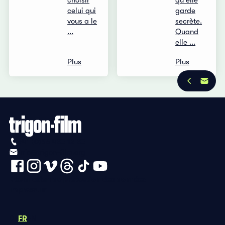
choisir
qu'elle
celui qui
garde
vous a le
secrète.
...
Quand
elle ...
Plus
Plus
+41 (0)56 430 12 30
info@trigon-film.org
Déclaration de protection des données
Impressum
DE
FR
EN