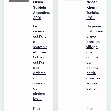
Eliseo
Nacer
Subiela
Khemir
Argentine,
Tunisie,
2001
1984
Le
Un jeune
cinéma
instituteur
est l'art
arrive
du
dans un
souvenir
village
et Eliseo
aux
Subiela
confins
est l'un
du
des
désert,
artistes
perdu
du
dans les
souvenir
sables
au
qui le ...
cinéma
les ...
Plus
Plus