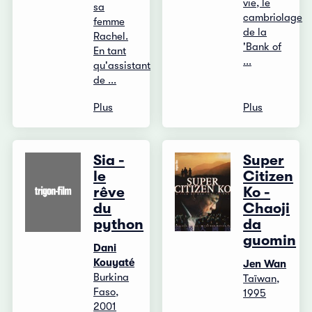
vie, le
sa
cambriolage
femme
de la
Rachel.
'Bank of
En tant
...
qu'assistant
de ...
Plus
Plus
Sia -
Super
le
Citizen
rêve
Ko -
du
Chaoji
python
da
guomin
Dani
Kouyaté
Jen Wan
Burkina
Taïwan,
Faso,
1995
2001