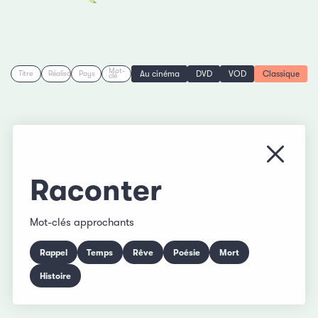
Mot-
Au cinéma
DVD
VOD
Classique
Titre
Réalisation
Pays
clé
Fermer
Raconter
Mot-clés approchants
Rappel
Temps
Rêve
Poésie
Mort
Histoire