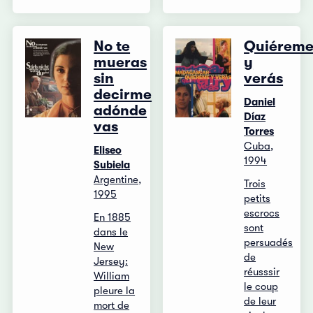
No te
Quiérem
mueras
y
sin
verás
decirme
Daniel
adónde
Díaz
vas
Torres
Cuba,
Eliseo
1994
Subiela
Argentine,
Trois
1995
petits
escrocs
En 1885
sont
dans le
persuadés
New
de
Jersey:
réusssir
William
le coup
pleure la
de leur
mort de