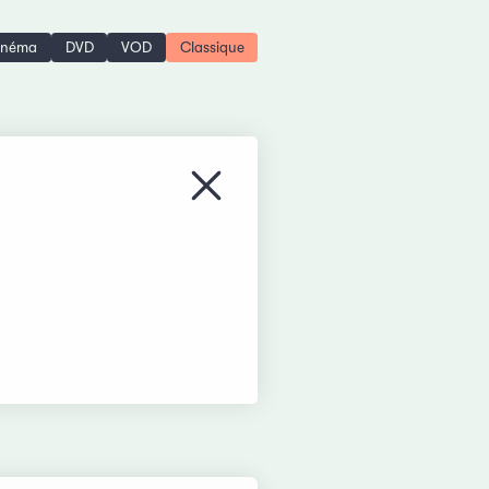
inéma
DVD
VOD
Classique
Fermer le menu