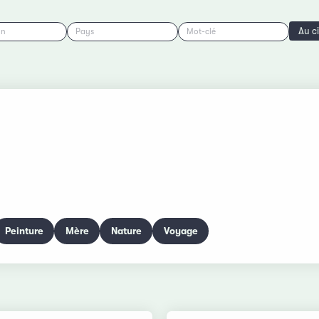
Au c
on
Pays
Mot-clé
Peinture
Mère
Nature
Voyage