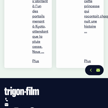
s'abritent
cette
à l'un
princesse
des
qui
portails
racontait cha
menant
nuit une
à Kyoto,
histoire
attendant
...
que la
pluie
cesse.
Nous ...
Plus
Plus
+41 (0)56 430 12 30
info@trigon-film.org