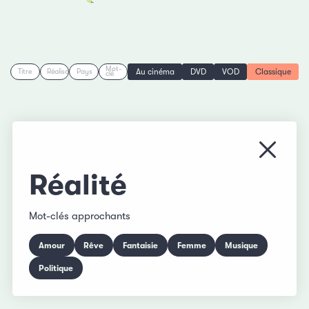
Mot-
Au cinéma
DVD
VOD
Classique
Titre
Réalisation
Pays
clé
Fermer
Réalité
Mot-clés approchants
Amour
Rêve
Fantaisie
Femme
Musique
Politique