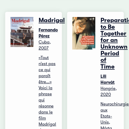
Madrigal
Preparati
to Be
Fernando
Together
Pérez
for an
Cuba,
Unknown
2007
Period
«Tout
of
n’est pas
Time
ce qui
paraît
Lili
être…»
Horvát
Voici la
Hongrie,
phrase
2020
qui
Neurochirurgi
résonne
aux
dans le
Etats-
film
Unis,
Madrigal
Márta