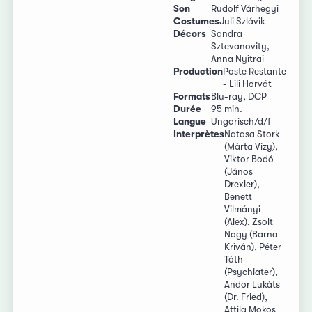
Son
Rudolf Várhegyi
Costumes
Juli Szlávik
Décors
Sandra
Sztevanovity,
Anna Nyitrai
Production
Poste Restante
- Lili Horvát
Formats
Blu-ray, DCP
Durée
95 min.
Langue
Ungarisch/d/f
Interprètes
Natasa Stork
(Márta Vizy),
Viktor Bodó
(János
Drexler),
Benett
Vilmányi
(Alex), Zsolt
Nagy (Barna
Kriván), Péter
Tóth
(Psychiater),
Andor Lukáts
(Dr. Fried),
Attila Mokos