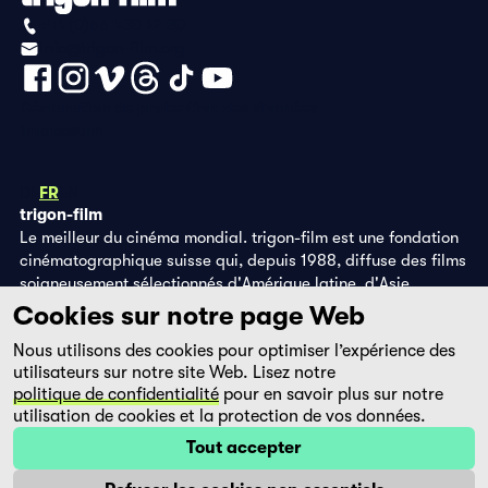
+41 (0)56 430 12 30
info@trigon-film.org
Déclaration de protection des données
Impressum
DE
FR
EN
trigon-film
Le meilleur du cinéma mondial. trigon-film est une fondation
cinématographique suisse qui, depuis 1988, diffuse des films
soigneusement sélectionnés d'Amérique latine, d'Asie,
d'Afrique et d'Europe de l'Est, dans les salles de cinéma,
Cookies sur notre page Web
grâce à ses propres éditions DVD et sur la plateforme de
Nous utilisons des cookies pour optimiser l’expérience des
streaming filmingo.
utilisateurs sur notre site Web. Lisez notre
politique de confidentialité
pour en savoir plus sur notre
utilisation de cookies et la protection de vos données.
Tout accepter