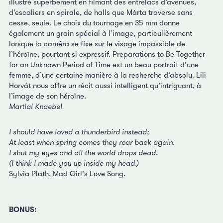
illustré superbement en filmant des entrelacs d’avenues,
d’escaliers en spirale, de halls que Márta traverse sans
cesse, seule. Le choix du tournage en 35 mm donne
également un grain spécial à l’image, particulièrement
lorsque la caméra se fixe sur le visage impassible de
l’héroïne, pourtant si expressif. Preparations to Be Together
for an Unknown Period of Time est un beau portrait d’une
femme, d’une certaine manière à la recherche d’absolu. Lili
Horvát nous offre un récit aussi intelligent qu’intriguant, à
l’image de son héroïne.
Martial Knaebel
I should have loved a thunderbird instead;
At least when spring comes they roar back again.
I shut my eyes and all the world drops dead.
(I think I made you up inside my head.)
Sylvia Plath, Mad Girl's Love Song.
BONUS: