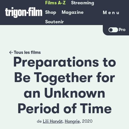
Films A-Z
Streaming
Shop
Magazine
Menu
Menu
Soutenir
Pro
Tous les films
Preparations to
Be Together for
an Unknown
Period of Time
de
Lili Horvát
,
Hongrie
, 2020