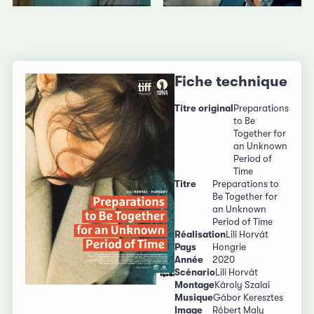
Fiche technique
Titre original
Preparations
to Be
Together for
an Unknown
Period of
Time
Titre
Preparations to
Be Together for
an Unknown
Period of Time
Réalisation
Lili Horvát
Pays
Hongrie
Année
2020
Scénario
Lili Horvát
Montage
Károly Szalai
Musique
Gábor Keresztes
Image
Róbert Maly