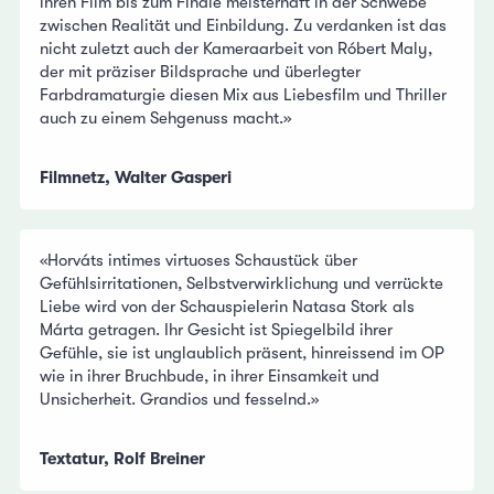
ihren Film bis zum Finale meisterhaft in der Schwebe
zwischen Realität und Einbildung. Zu verdanken ist das
nicht zuletzt auch der Kameraarbeit von Róbert Maly,
der mit präziser Bildsprache und überlegter
Farbdramaturgie diesen Mix aus Liebesfilm und Thriller
auch zu einem Sehgenuss macht.»
Filmnetz, Walter Gasperi
«Horváts intimes virtuoses Schaustück über
Gefühlsirritationen, Selbstverwirklichung und verrückte
Liebe wird von der Schauspielerin Natasa Stork als
Márta getragen. Ihr Gesicht ist Spiegelbild ihrer
Gefühle, sie ist unglaublich präsent, hinreissend im OP
wie in ihrer Bruchbude, in ihrer Einsamkeit und
Unsicherheit. Grandios und fesselnd.»
Textatur, Rolf Breiner