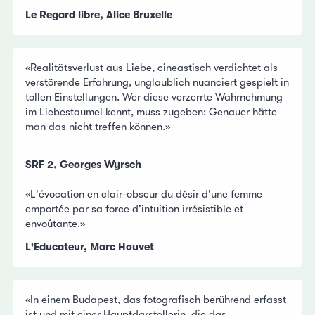
Le Regard libre, Alice Bruxelle
«Realitätsverlust aus Liebe, cineastisch verdichtet als
verstörende Erfahrung, unglaublich nuanciert gespielt in
tollen Einstellungen. Wer diese verzerrte Wahrnehmung
im Liebestaumel kennt, muss zugeben: Genauer hätte
man das nicht treffen können.»
SRF 2, Georges Wyrsch
«L'évocation en clair-obscur du désir d'une femme
emportée par sa force d'intuition irrésistible et
envoûtante.»
L'Educateur, Marc Houvet
«In einem Budapest, das fotografisch berührend erfasst
ist und mit einer Hauptdarstellerin, die das