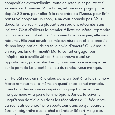
composition extraordinaire, toute de retenue et pourtant si
expressive. Traverser l’Atlantique, retrouver un pays quitté
depuis 20 ans, pour aller à la rencontre de l’Amour, pour finir
par se voir opposer un «non, je ne vous connais pas. Vous
devez faire erreur». La plupart s’en seraient retournés sans
insister. C’est d’ailleurs le premier réflexe de Márta, reprendre
l’avion vers les Etats-Unis. Au moment d’embarquer, elle s’en
retourne. Elle veut savoir: sa mésaventure est-elle le produit
de son imagination, de sa folle envie d’amour? Ou János le
chirurgien, lui a-t-il menti? Márta se fait engager par
l’hôpital où travaille János. Elle se trouve aussi un
appartement, pas le plus beau, mais avec une vue superbe
sur le pont de La Liberté, le lieu du rendez-vous manqué.
Lili Horvát nous emmène alors dans un récit à la fois intime –
Marta remettant elle-même en question sa santé mentale,
cherchant des réponses auprès d’un psychiatre, et une
intrigue noire – la jeune femme épiant János, le suivant
jusqu’à son domicile ou dans les réceptions qu’il fréquente.
La réalisatrice entraîne le spectateur dans ce qui pourrait
être un labyrinthe que le chef opérateur Róbert Maly a su