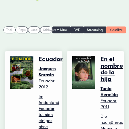
Im Kino
DVD
Streaming
Klassiker
Titel
Regie
Land
Stichwort
Ecuador
En el
nombre
Jacques
de la
Sarasin
hija
Ecuador,
2012
Tania
Hermida
Im
Ecuador,
Andenland
2011
Ecuador
tut sich
Die
einiges,
neunjährige
ohne
Manuela