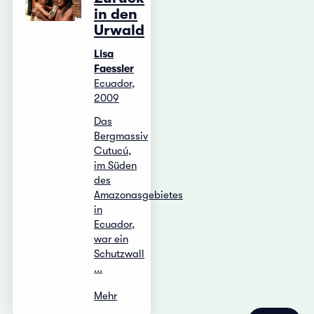
in den
Urwald
Lisa
Faessler
Ecuador,
2009
Das
Bergmassiv
Cutucú,
im Süden
des
Amazonasgebietes
in
Ecuador,
war ein
Schutzwall
...
Mehr