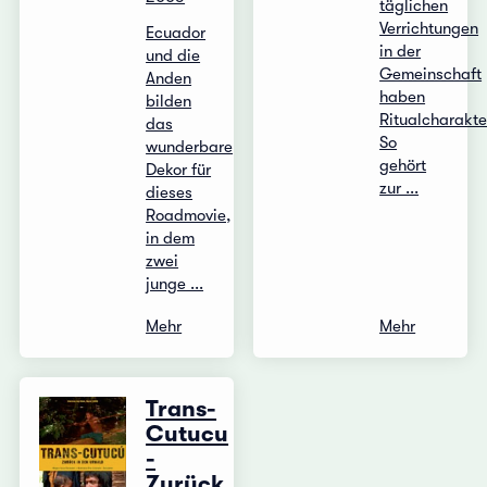
täglichen
Verrichtungen
Ecuador
in der
und die
Gemeinschaft
Anden
haben
bilden
Ritualcharakte
das
So
wunderbare
gehört
Dekor für
zur ...
dieses
Roadmovie,
in dem
zwei
junge ...
Mehr
Mehr
Trans-
Cutucu
-
Zurück