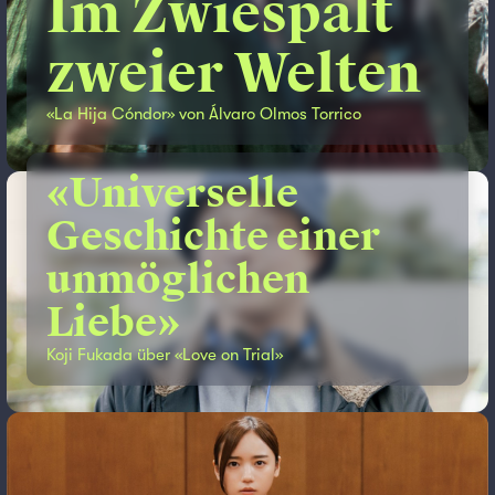
Im Zwiespalt
zweier Welten
«La Hija Cóndor» von Álvaro Olmos Torrico
«Universelle
Geschichte einer
unmöglichen
Liebe»
Koji Fukada über «Love on Trial»