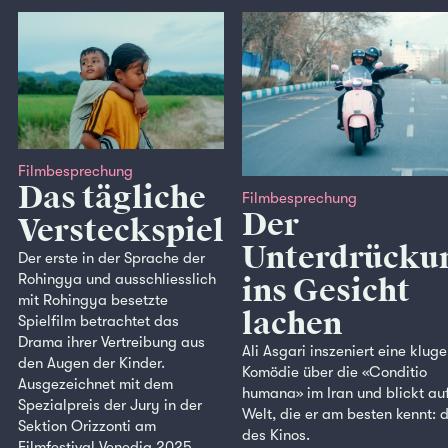
Filmbesprechung
Das tägliche
Filmbesprechung
Der
Versteckspiel
Unterdrücku
Der erste in der Sprache der
Rohingya und ausschliesslich
ins Gesicht
mit Rohingya besetzte
lachen
Spielfilm betrachtet das
Drama ihrer Vertreibung aus
Ali Asgari inszeniert eine kluge
den Augen der Kinder.
Komödie über die «Conditio
Ausgezeichnet mit dem
humana» im Iran und blickt auf
Spezialpreis der Jury in der
Welt, die er am besten kennt: d
Sektion Orizzonti am
des Kinos.
Filmfestival Venedig 2025.