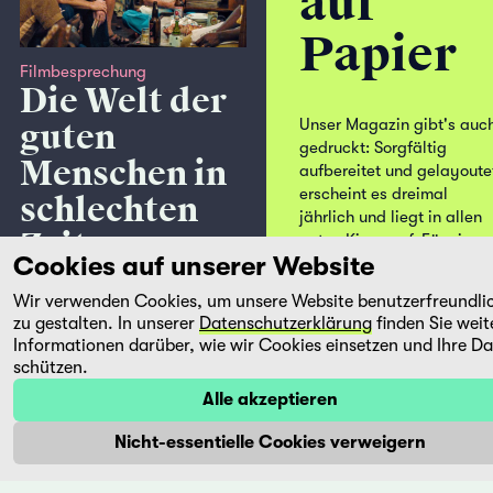
auf
Papier
Filmbesprechung
Die Welt der
Unser Magazin gibt's auc
guten
gedruckt: Sorgfältig
Menschen in
aufbereitet und gelayoute
erscheint es dreimal
schlechten
jährlich und liegt in allen
Zeiten
guten Kinos auf. Für einen
Cookies auf unserer Website
kleinen Unkostenbeitrag
Kleber Mendonça Filho
schicken wir es Ihnen per
präsentiert uns mit «The Secret
Wir verwenden Cookies, um unsere Website benutzerfreundli
Post direkt in Ihren
Agent» einen fesselnden
zu gestalten. In unserer
Datenschutzerklärung
finden Sie weit
Briefkasten! Mit einem Ab
Informationen darüber, wie wir Cookies einsetzen und Ihre D
Politthriller in ästhetischer
unterstützen Sie übrigens
schützen.
Brillanz, der in den späten
auch unsere
Siebzigern während der
Alle akzeptieren
Vermittlungsarbeit und
letzten Jahre des
helfen mit, dass wir die
brasilianischen Militärregimes
Nicht-essentielle Cookies verweigern
Autor:innen gerecht
spielt, mit einem umwerfenden
entlöhnen können.
Wagner Moura in der