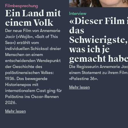
Filmbesprechung
Ein Land mit
Interview
«Dieser Film 
einem Volk
das
Der neue Film von Annemarie
Jacir («Wajib», «Salt of This
Schwierigste,
Sea») erzählt vom
was ich je
individuellen Schicksal dreier
Menschen an einem
gemacht hab
entscheidenden Wendepunkt
der Geschichte des
Die Regisseurin Annemarie Jac
palästinensischen Volkes:
einem Statement zu ihrem Film
1936. Das bewegende
«Palestine 36».
Historienepos mit
Mehr lesen
internationalem Cast ging für
Palästina ins Oscar-Rennen
2026.
Mehr lesen