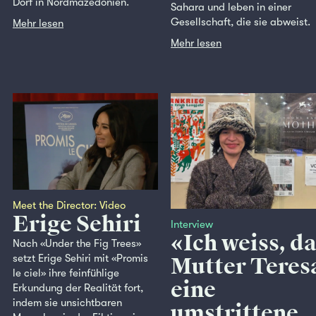
Dorf in Nordmazedonien.
Sahara und leben in einer
Gesellschaft, die sie abweist.
Mehr lesen
Mehr lesen
Meet the Director: Video
Erige Sehiri
Interview
«Ich weiss, d
Nach «Under the Fig Trees»
setzt Erige Sehiri mit «Promis
Mutter Teres
le ciel» ihre feinfühlige
eine
Erkundung der Realität fort,
indem sie unsichtbaren
umstrittene