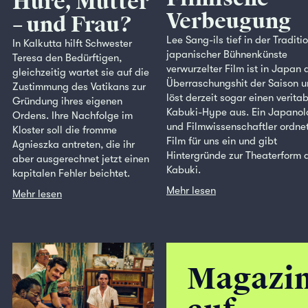
Hure, Mutter
Verbeugung
– und Frau?
Lee Sang-ils tief in der Traditi
In Kalkutta hilft Schwester
japanischer Bühnenkünste
Teresa den Bedürftigen,
verwurzelter Film ist in Japan 
gleichzeitig wartet sie auf die
Überraschungshit der Saison 
Zustimmung des Vatikans zur
löst derzeit sogar einen verita
Gründung ihres eigenen
Kabuki-Hype aus. Ein Japanol
Ordens. Ihre Nachfolge im
und Filmwissenschaftler ordne
Kloster soll die fromme
Film für uns ein und gibt
Agnieszka antreten, die ihr
Hintergründe zur Theaterform 
aber ausgerechnet jetzt einen
Kabuki.
kapitalen Fehler beichtet.
Mehr lesen
Mehr lesen
Magazi