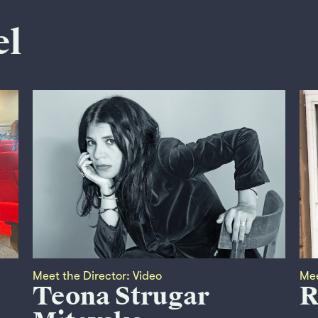
el
Meet the Director: Video
Mee
Teona Strugar
R