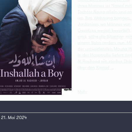
ihres Mannes ist Nawal mit
Tochter Noura allein und m
um ihre Wohnung bangen. 
Jordanien, wo Männer von
Gesetzes wegen bevorteilt
sind, sähe die Situation mi
einem Sohn anders aus. Mi
der umwerfenden Mouna 
in der Hauptrolle liefert Am
Al Rasheed ein starkes Deb
über den Kampf ...
Mehr
t: 21. Mai 2024