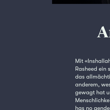
A
Mit «Inshalla
Rasheed ein 
das allmächti
anderem, wes
gewagt hat un
Menschlichkei
has no gender