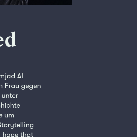
ed
Amjad Al
en Frau gegen
 unter
hichte
te um
torytelling
I hope that