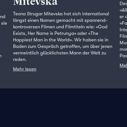
Mitevska
Der
«Al
Teona Strugar Mitevska hat sich international
und
er 
längst einen Namen gemacht mit spannend-
 sie
«Fa
kontroversen Filmen und Filmtiteln wie: «God
Int
Exists, Her Name is Petrunya» oder «The
Fil
Happiest Man in the World». Wir haben sie in
Mus
Baden zum Gespräch getroffen, um über jenen
mom
vermeintlich glücklichsten Mann der Welt zu
n
Paa
reden.
Meh
Mehr lesen
Datenschutzbestimmungen
Impressum