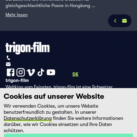
gleichgeschlechtliche Paare in Hongkong ...
Mehr lesen
Datenschutzbestimmungen
Impressum
+41 (0)56 430 12 30
info@trigon-film.org
DE
FR
EN
trigon-film
Weltkino vom Feinsten. trigon-film ist eine Schweizer
Filmstiftung, die seit 1988 sorgfältig ausgewählte Filme aus
Cookies auf unserer Website
Lateinamerika, Asien, Afrika und dem östlichen Europa im
Wir verwenden Cookies, um unsere Website
Kino herausbringt und eine eigene DVD-Edition sowie die
benutzerfreundlich zu gestalten. In unserer
Streaming-Plattform filmingo betreibt.
Datenschutzerklärung
finden Sie weitere Informationen
darüber, wie wir Cookies einsetzen und Ihre Daten
schützen.