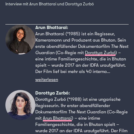
Interview mit Arun Bhattarai und Dorottya Zurbó
Arun Bhattarai:
Arun Bhattarai (*1985) ist ein Regisseur,
Kameramann und Produzent aus Bhutan. Sein
erste abendfüllender Dokumentarfilm
The Next
Guardian
(Co-Regie mit
Dorottya Zurbó
) –
eine intime Familiengeschichte, die in Bhutan
spielt – wurde 2017 an der IDFA uraufgeführt.
Der Film lief bei mehr als 40 interna…
weiterlesen
Dorottya Zurbó:
Dorottya Zurbó (*1988) ist eine ungarische
Regisseurin. Ihr erster abendfüllender
Dokumentarfilm
The Next Guardian
(Co-Regie
mit
Arun Bhattarai
) – eine intime
Familiengeschichte, die in Bhutan spielt –
wurde 2017 an der IDFA uraufgeführt. Der Film