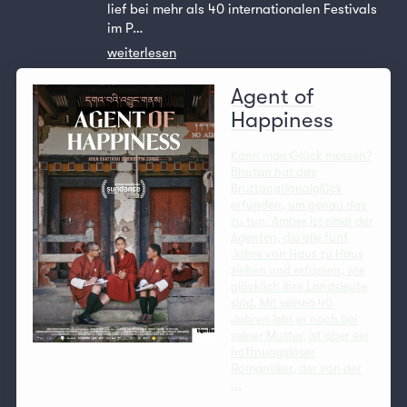
lief bei mehr als 40 internationalen Festivals
im P…
weiterlesen
Agent of
Happiness
Kann man Glück messen?
Bhutan hat das
Bruttonationalglück
erfunden, um genau das
zu tun. Amber ist einer der
Agenten, die alle fünf
Jahre von Haus zu Haus
ziehen und erfassen, wie
glücklich ihre Landsleute
sind. Mit seinen 40
Jahren lebt er noch bei
seiner Mutter, ist aber ein
hoffnungsloser
Romantiker, der von der
...