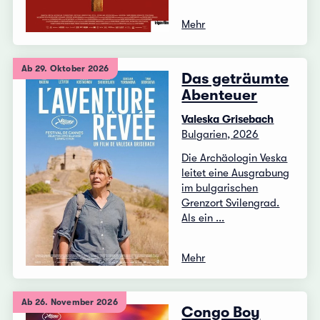
Mehr
Ab 29. Oktober 2026
Das geträumte
Abenteuer
Valeska Grisebach
Bulgarien, 2026
Die Archäologin Veska
leitet eine Ausgrabung
im bulgarischen
Grenzort Svilengrad.
Als ein ...
Mehr
Ab 26. November 2026
Congo Boy