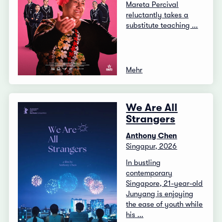
Mareta Percival
reluctantly takes a
substitute teaching ...
Mehr
We Are All
Strangers
Anthony Chen
Singapur, 2026
In bustling
contemporary
Singapore, 21-year-old
Junyang is enjoying
the ease of youth while
his ...