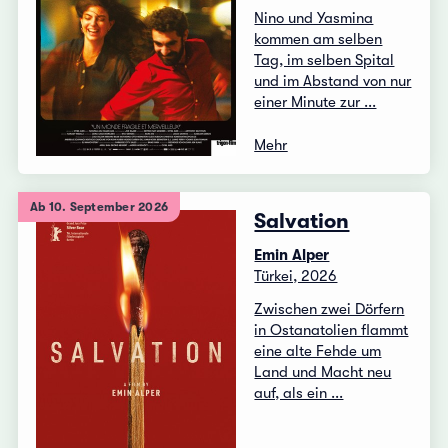
Nino und Yasmina
kommen am selben
Tag, im selben Spital
und im Abstand von nur
einer Minute zur ...
Mehr
Ab 10. September 2026
Salvation
Emin Alper
Türkei, 2026
Zwischen zwei Dörfern
in Ostanatolien flammt
eine alte Fehde um
Land und Macht neu
auf, als ein ...