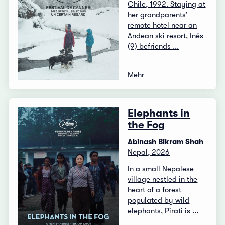
Chile, 1992. Staying at
her grandparents’
remote hotel near an
Andean ski resort, Inés
(9) befriends ...
Mehr
Elephants in
the Fog
Abinash Bikram Shah
Nepal, 2026
In a small Nepalese
village nestled in the
heart of a forest
populated by wild
elephants, Pirati is ...