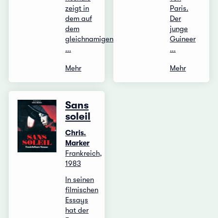
zeigt in
Paris.
dem auf
Der
dem
junge
gleichnamigen
Guineer
...
...
Mehr
Mehr
Sans
soleil
Chris.
Marker
Frankreich,
1983
In seinen
filmischen
Essays
hat der