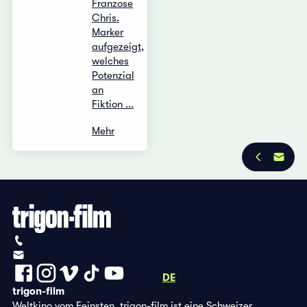
Franzose
Chris.
Marker
aufgezeigt,
welches
Potenzial
an
Fiktion ...
Mehr
Datenschutzbestimmungen
Impressum
+41 (0)56 430 12 30
info@trigon-film.org
DE
FR
EN
trigon-film
Weltkino vom Feinsten. trigon-film ist eine Schweizer