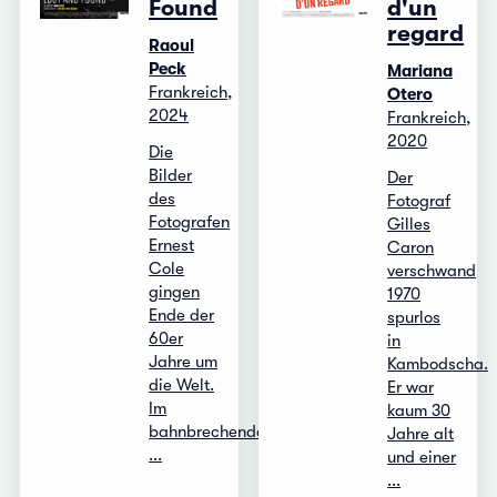
Found
d'un
regard
Raoul
Peck
Mariana
Frankreich,
Otero
2024
Frankreich,
2020
Die
Bilder
Der
des
Fotograf
Fotografen
Gilles
Ernest
Caron
Cole
verschwand
gingen
1970
Ende der
spurlos
60er
in
Jahre um
Kambodscha.
die Welt.
Er war
Im
kaum 30
bahnbrechenden
Jahre alt
...
und einer
...