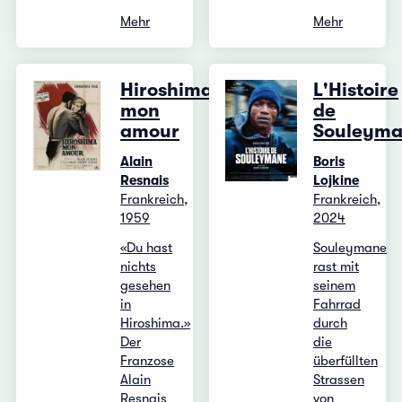
Mehr
Mehr
Hiroshima,
L'Histoire
mon
de
amour
Souleym
Alain
Boris
Resnais
Lojkine
Frankreich,
Frankreich,
1959
2024
«Du hast
Souleymane
nichts
rast mit
gesehen
seinem
in
Fahrrad
Hiroshima.»
durch
Der
die
Franzose
überfüllten
Alain
Strassen
Resnais
von