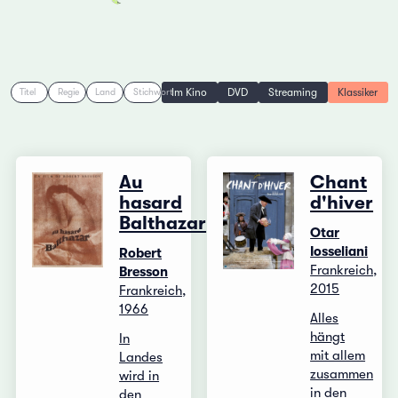
Im Kino
DVD
Streaming
Klassiker
Titel
Regie
Land
Stichwort
Au
Chant
hasard
d'hiver
Balthazar
Otar
Iosseliani
Robert
Frankreich,
Bresson
2015
Frankreich,
1966
Alles
hängt
In
mit allem
Landes
zusammen
wird in
in den
den