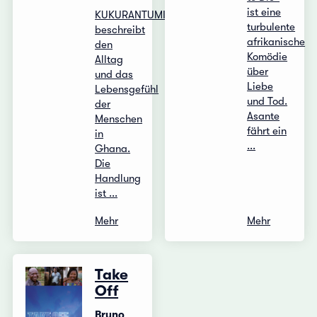
ist eine
KUKURANTUMI
turbulente
beschreibt
afrikanische
den
Komödie
Alltag
über
und das
Liebe
Lebensgefühl
und Tod.
der
Asante
Menschen
fährt ein
in
...
Ghana.
Die
Handlung
ist ...
Mehr
Mehr
Take
Off
Bruno