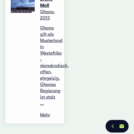
Moll
Ghana,
2013
Ghana
gilt als
Musterland
in
Westafrika
-
demokratisch,
offen,
ehrgeizig.
Ghanas
Regierung
ist stolz
...
Mehr