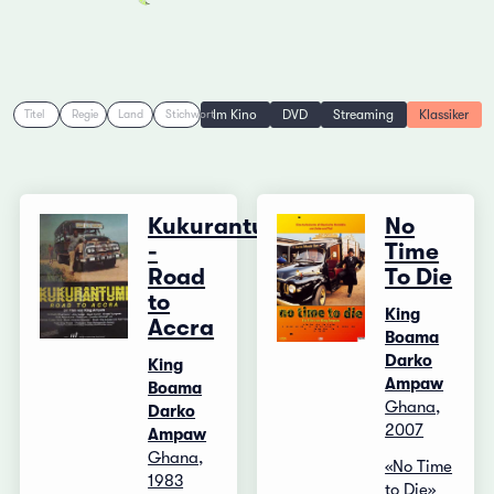
Im Kino
DVD
Streaming
Klassiker
Titel
Regie
Land
Stichwort
Kukurantumi
No
-
Time
Road
To Die
to
King
Accra
Boama
Darko
King
Ampaw
Boama
Ghana,
Darko
2007
Ampaw
Ghana,
«No Time
1983
to Die»