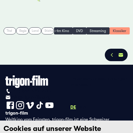
Im Kino
DVD
Streaming
Klassiker
Titel
Regie
Land
Stichwort
Datenschutzbestimmungen
Impressum
+41 (0)56 430 12 30
info@trigon-film.org
DE
FR
EN
trigon-film
Weltkino vom Feinsten. trigon-film ist eine Schweizer
Filmstiftung, die seit 1988 sorgfältig ausgewählte Filme aus
Cookies auf unserer Website
Lateinamerika, Asien, Afrika und dem östlichen Europa im