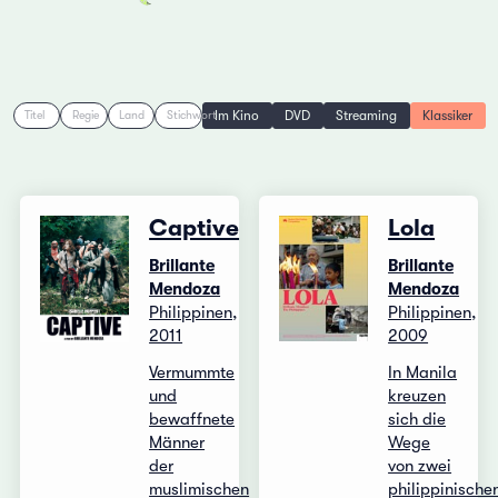
Im Kino
DVD
Streaming
Klassiker
Titel
Regie
Land
Stichwort
Captive
Lola
Brillante
Brillante
Mendoza
Mendoza
Philippinen,
Philippinen,
2011
2009
Vermummte
In Manila
und
kreuzen
bewaffnete
sich die
Männer
Wege
der
von zwei
muslimischen
philippinische