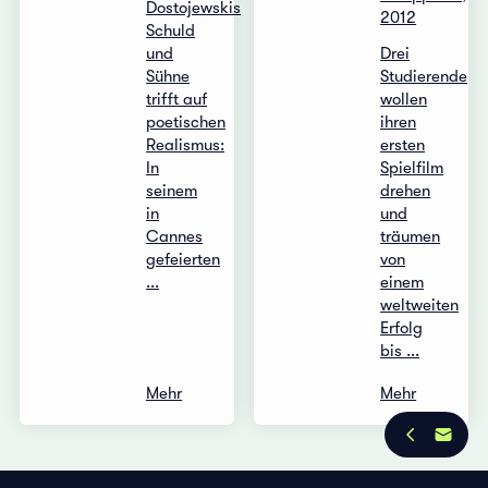
Dostojewskis
2012
Schuld
und
Drei
Sühne
Studierende
trifft auf
wollen
poetischen
ihren
Realismus:
ersten
In
Spielfilm
seinem
drehen
in
und
Cannes
träumen
gefeierten
von
...
einem
weltweiten
Erfolg
bis ...
Mehr
Mehr