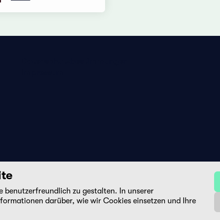
Datenschutzbestimmungen
Impressum
ite
benutzerfreundlich zu gestalten. In unserer
DE
FR
EN
nformationen darüber, wie wir Cookies einsetzen und Ihre