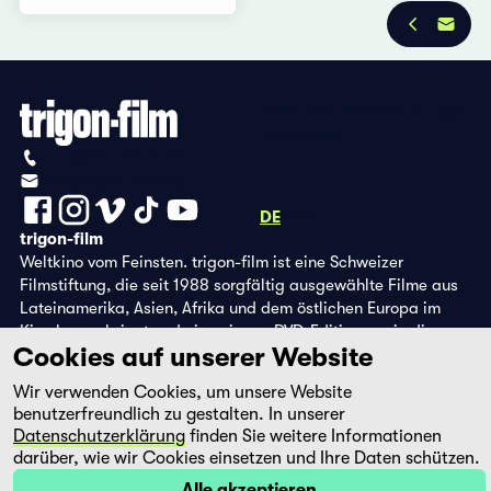
Datenschutzbestimmungen
Impressum
+41 (0)56 430 12 30
info@trigon-film.org
DE
FR
EN
trigon-film
Weltkino vom Feinsten. trigon-film ist eine Schweizer
Filmstiftung, die seit 1988 sorgfältig ausgewählte Filme aus
Lateinamerika, Asien, Afrika und dem östlichen Europa im
Kino herausbringt und eine eigene DVD-Edition sowie die
Cookies auf unserer Website
Streaming-Plattform filmingo betreibt.
Wir verwenden Cookies, um unsere Website
benutzerfreundlich zu gestalten. In unserer
Datenschutzerklärung
finden Sie weitere Informationen
darüber, wie wir Cookies einsetzen und Ihre Daten schützen.
Alle akzeptieren