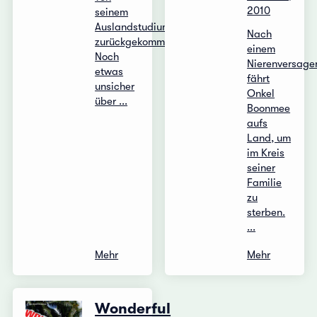
2010
seinem
Auslandstudium
Nach
zurückgekommen.
einem
Noch
Nierenversage
etwas
fährt
unsicher
Onkel
über ...
Boonmee
aufs
Land, um
im Kreis
seiner
Familie
zu
sterben.
...
Mehr
Mehr
Wonderful