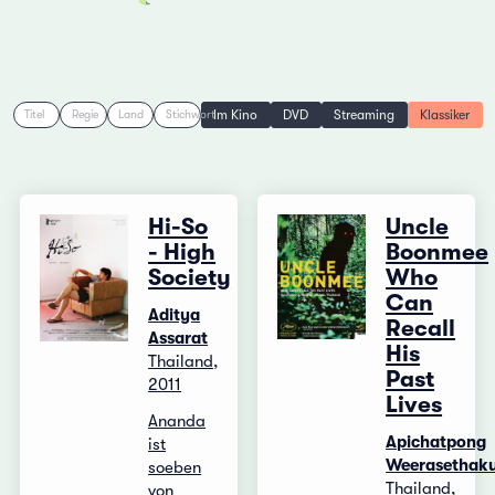
Im Kino
DVD
Streaming
Klassiker
Titel
Regie
Land
Stichwort
Hi-So
Uncle
- High
Boonmee
Society
Who
Can
Aditya
Recall
Assarat
His
Thailand,
Past
2011
Lives
Ananda
Apichatpong
ist
Weerasethaku
soeben
Thailand,
von